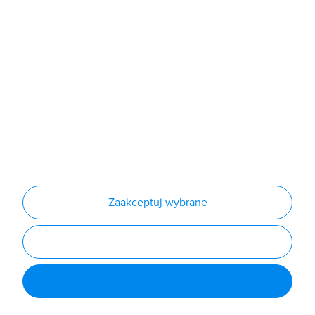
Produkty
Producenci
Nowości
Outlet
Informacje
Regulamin
Polityka prywatności
Regulamin usługi newsletter
Zakup urządzeń z czynnikiem chłodniczym
Warunki dostaw
Lista oddziałów
Konfiguratory
Zaakceptuj wybrane
Najczęściej zadawane pytania
RODO
Powered by
Certusoft
Social media