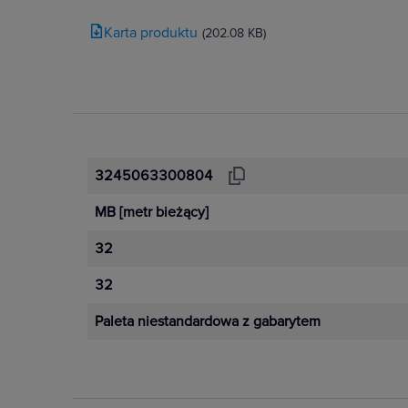
Karta produktu
(202.08 KB)
3245063300804
MB
[metr bieżący]
32
32
Paleta niestandardowa z gabarytem