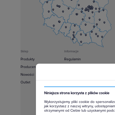
Sklep
Informacje
Produkty
Regulamin
Producenci
Polityka prywatności
Nowości
Regulamin usługi newsletter
Outlet
Zakup urządzeń z czynnikiem c
Warunki dostaw
Niniejsza strona korzysta z plików cookie
Lista oddziałów
Wykorzystujemy pliki cookie do spersonalizo
Konfiguratory
jak korzystasz z naszej witryny, udostępni
otrzymanymi od Ciebie lub uzyskanymi podcz
Najczęściej zadawane pytania