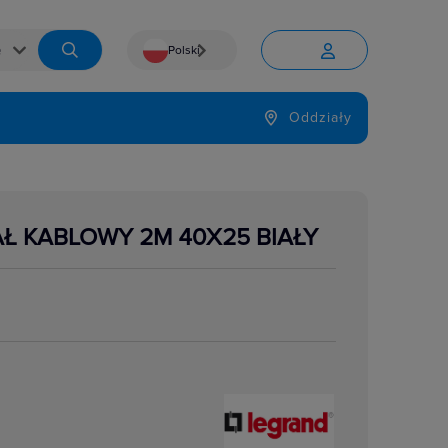
Polski


Język
Oddziały

AŁ KABLOWY 2M 40X25 BIAŁY