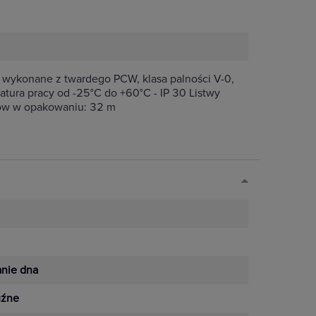
e wykonane z twardego PCW, klasa palności V-0,
tura pracy od -25°C do +60°C - IP 30 Listwy
trów w opakowaniu: 32 m
anie dna
uźne