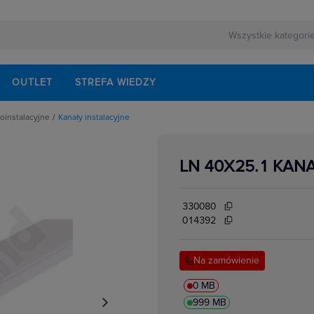
OUTLET
STREFA WIEDZY
roinstalacyjne
Kanały instalacyjne
yjne
apetowe
eniowe
LN 40X25.1 KAN
ałęźniki kanałów
ogowe
we
anałów
330080
w i korytek
014392
i osprzętu
 i klamry
anałów
Na zamówienie
0 MB
999 MB