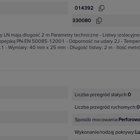
014392
330080
y LN mają długość 2 m Parametry techniczne - Listwy izolacyjn
ropejską PN-EN 50085-12001 - Odporność na udary 2J - Tempera
25.1 - Wymiary: 40 mm x 25 mm - Długość listwy: 2 m - Ilość me
Liczba przegród stałych:
0
Liczba przegród ruchomych:
0
Sposób mocowania:
Perforow
Wykonanie/rodzaj pokrywy:
L