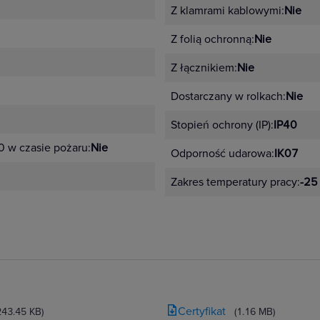
Z klamrami kablowymi:
Nie
Z folią ochronną:
Nie
Z łącznikiem:
Nie
Dostarczany w rolkach:
Nie
Stopień ochrony (IP):
IP40
0 w czasie pożaru:
Nie
Odporność udarowa:
IK07
Zakres temperatury pracy:
-25
Certyfikat
243.45 KB)
(1.16 MB)