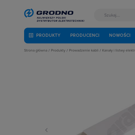
PRODUKTY
PRODUCENCI
NOWOŚCI
Strona główna
Produkty
Prowadzenie kabli
Kanały i listwy elekt
Akcesoria montażowe
Dławnice kablowe i przepusty
Kanały instalac
Aparatura i automatyka
Kanały i listwy elektroinstalacyjne
Kanały podpar
Automatyka Budynkowa
Kanały metalowe i trasy kablowe
Korytka grzebi
Baterie, akumulatory
Osprzęt do linii napowietrznych
Łączniki i rozg
Fotowoltaika
Rury osłonowe, peszle, węże
Listwy napodł
Kable i przewody
Studnie kablowe
Najazdy kablo
Łączniki i gniazda
Systemy instalacji podpodłogowych
Narożniki do k
Narzędzia i mierniki
Systemy oznaczania kabli
Pokrywy kanałó
Ochrona odgromowa
Systemy przeciwpożarowe
Przegrody
Odzież ochronna i BHP
Puszki i nośnik
Osprzęt siłowy, przenośny
Spinki, uchwyty
Oświetlenie
Zakończenia k
Pompy ciepła
Prowadzenie kabli
Rozdzielnice i obudowy
Sieci zewnętrzne
Stacje ładowania
Systemy bezpieczeństwa