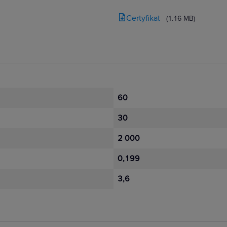
Certyfikat
(1.16 MB)
60
30
2 000
0,199
3,6