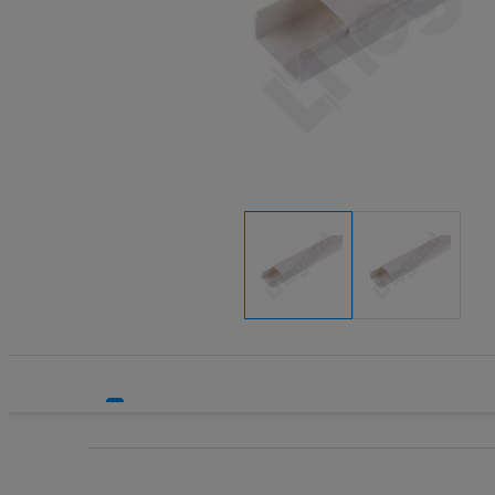
Systemy HVAC
Technika grzewcza
Technika instalacyjna