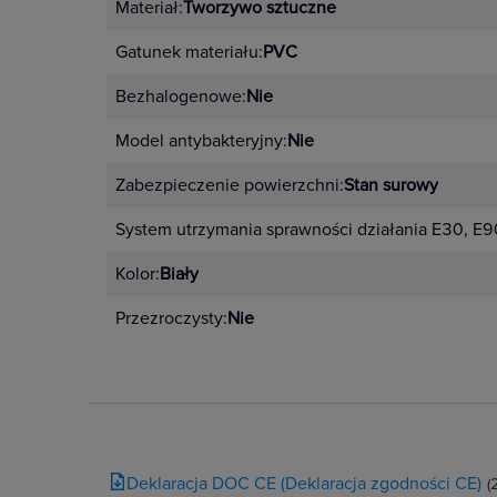
Materiał:
Tworzywo sztuczne
Gatunek materiału:
PVC
Bezhalogenowe:
Nie
Model antybakteryjny:
Nie
Zabezpieczenie powierzchni:
Stan surowy
System utrzymania sprawności działania E30, E9
Kolor:
Biały
Przezroczysty:
Nie
Deklaracja DOC CE (Deklaracja zgodności CE)
(