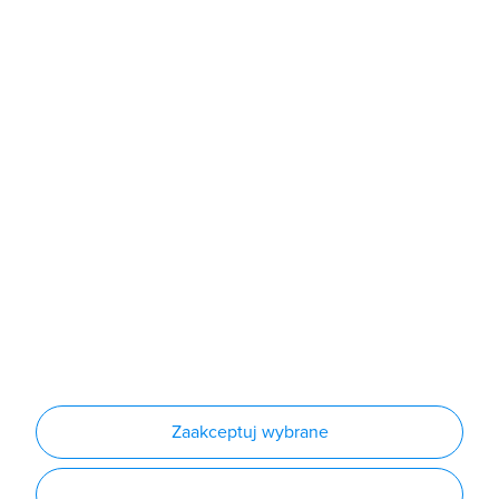
Sklep
Produkty
Producenci
Nowości
Outlet
Informacje
Regulamin
Polityka prywatności
Regulamin usługi newsletter
Zakup urządzeń z czynnikiem chłodniczym
Warunki dostaw
Lista oddziałów
Konfiguratory
Zaakceptuj wybrane
Najczęściej zadawane pytania
RODO