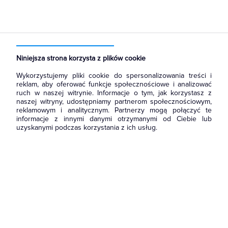
Strona główna
Produkty
Prowadzenie kabli
Kanały i listwy elektroinstalacyjne
Puszki i nośniki osprzętu
Niniejsza strona korzysta z plików cookie
Wykorzystujemy pliki cookie do spersonalizowania treści i
reklam, aby oferować funkcje społecznościowe i analizować
ruch w naszej witrynie. Informacje o tym, jak korzystasz z
naszej witryny, udostępniamy partnerom społecznościowym,
reklamowym i analitycznym. Partnerzy mogą połączyć te
informacje z innymi danymi otrzymanymi od Ciebie lub
uzyskanymi podczas korzystania z ich usług.