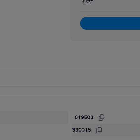
1 SZT
019502
330015