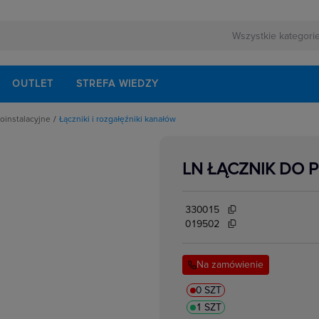
OUTLET
STREFA WIEDZY
roinstalacyjne
Łączniki i rozgałęźniki kanałów
yjne
apetowe
eniowe
LN ŁĄCZNIK DO 
ałęźniki kanałów
ogowe
we
anałów
330015
w i korytek
019502
i osprzętu
 i klamry
anałów
Na zamówienie
0 SZT
1 SZT