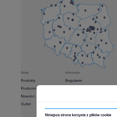
Sklep
Informacje
Produkty
Regulamin
Producenci
Polityka prywatności
Nowości
Regulamin usługi newsletter
Outlet
Zakup urządzeń z czynnikiem c
Warunki dostaw
Niniejsza strona korzysta z plików cookie