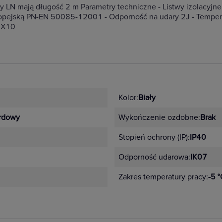
y LN mają długość 2 m Parametry techniczne - Listwy izolacyjn
ropejską PN-EN 50085-12001 - Odporność na udary 2J - Tempera
20X10
Kolor:
Biały
rdowy
Wykończenie ozdobne:
Brak
Stopień ochrony (IP):
IP40
Odporność udarowa:
IK07
Zakres temperatury pracy:
-5 °