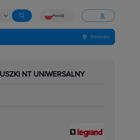
Polski


Język
Oddziały

PUSZKI NT UNIWERSALNY