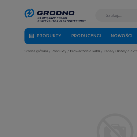
PRODUKTY
PRODUCENCI
NOWOŚCI
Strona główna
Produkty
Prowadzenie kabli
Kanały i listwy elekt
Akcesoria montażowe
Dławnice kablowe i przepusty
Kanały instalac
Aparatura i automatyka
Kanały i listwy elektroinstalacyjne
Kanały podpar
Automatyka Budynkowa
Kanały metalowe i trasy kablowe
Korytka grzebi
Baterie, akumulatory
Osprzęt do linii napowietrznych
Łączniki i rozg
Fotowoltaika
Rury osłonowe, peszle, węże
Listwy napodł
Kable i przewody
Studnie kablowe
Najazdy kablo
Łączniki i gniazda
Systemy instalacji podpodłogowych
Narożniki do k
Narzędzia i mierniki
Systemy oznaczania kabli
Pokrywy kanałó
Ochrona odgromowa
Systemy przeciwpożarowe
Przegrody
Odzież ochronna i BHP
Puszki i nośnik
Osprzęt siłowy, przenośny
Spinki, uchwyty
Oświetlenie
Zakończenia k
Pompy ciepła
Prowadzenie kabli
Rozdzielnice i obudowy
Sieci zewnętrzne
Stacje ładowania
Systemy bezpieczeństwa