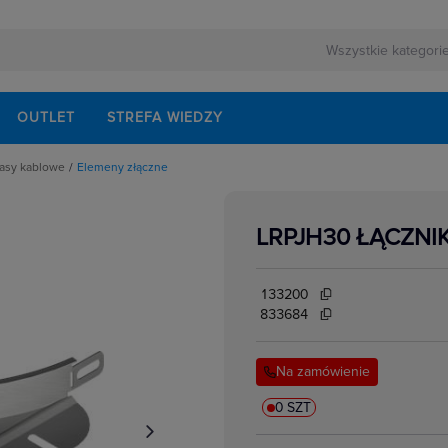
OUTLET
STREFA WIEDZY
rasy kablowe
Elemeny złączne
we
tażowe
łęźne tras kablowych
LRPJH30 ŁĄCZNI
ne
i
e
e
133200
ablowych
833684
ścia tras kablowych
we do systemów
Na zamówienie
ięgniki
0 SZT