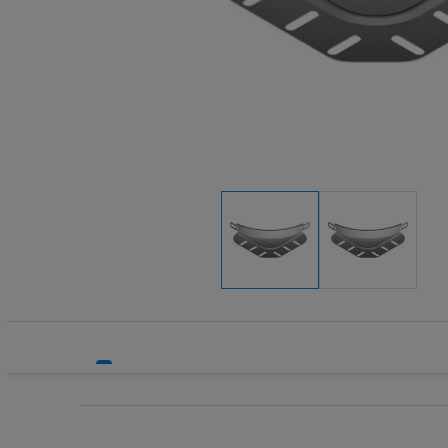
Systemy HVAC
Technika grzewcza
Technika instalacyjna