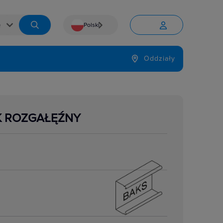
Polski


Język
Oddziały

K ROZGAŁĘŹNY