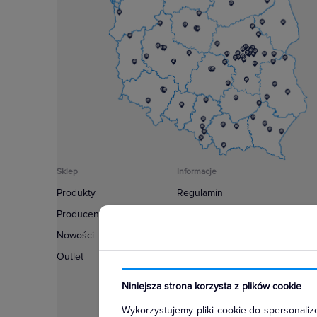
Sklep
Informacje
Produkty
Regulamin
Producenci
Polityka prywatności
Nowości
Regulamin usługi newsletter
Outlet
Zakup urządzeń z czynnikiem c
Warunki dostaw
Niniejsza strona korzysta z plików cookie
Lista oddziałów
Wykorzystujemy pliki cookie do spersonalizo