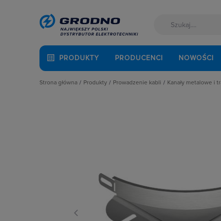
PRODUKTY
PRODUCENCI
NOWOŚCI
Strona główna
Produkty
Prowadzenie kabli
Kanały metalowe i t
Akcesoria montażowe
Dławnice kablowe i przepusty
Drabiny kablo
Aparatura i automatyka
Kanały i listwy elektroinstalacyjne
Elementy mon
Automatyka Budynkowa
Kanały metalowe i trasy kablowe
Elementy rozga
Baterie, akumulatory
Osprzęt do linii napowietrznych
Elemeny złącz
Fotowoltaika
Rury osłonowe, peszle, węże
Klamry i zapink
Kable i przewody
Studnie kablowe
Koryta kablow
Łączniki i gniazda
Systemy instalacji podpodłogowych
Koryta siatkow
Narzędzia i mierniki
Systemy oznaczania kabli
Łuki i narożniki
Ochrona odgromowa
Systemy przeciwpożarowe
Pokrywy tras k
Odzież ochronna i BHP
Przegrody
Osprzęt siłowy, przenośny
Redukcje i obej
Oświetlenie
Uchwyty kablo
Pompy ciepła
Wsporniki i Wys
Prowadzenie kabli
Rozdzielnice i obudowy
Sieci zewnętrzne
Stacje ładowania
Systemy bezpieczeństwa