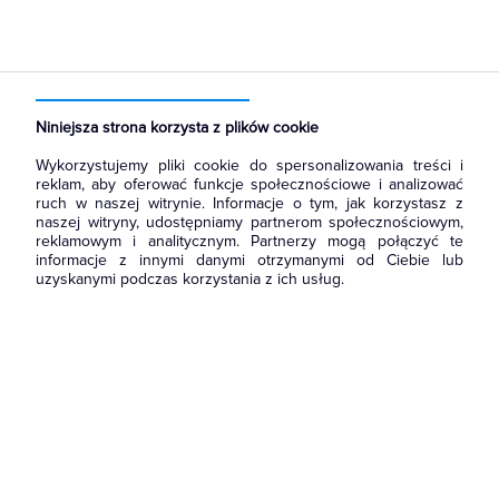
Strona główna
Produkty
Łączniki i gniazda
Ramki, klawisze, plakietki
Klawisze
Niniejsza strona korzysta z plików cookie
Wykorzystujemy pliki cookie do spersonalizowania treści i
reklam, aby oferować funkcje społecznościowe i analizować
ruch w naszej witrynie. Informacje o tym, jak korzystasz z
naszej witryny, udostępniamy partnerom społecznościowym,
reklamowym i analitycznym. Partnerzy mogą połączyć te
informacje z innymi danymi otrzymanymi od Ciebie lub
uzyskanymi podczas korzystania z ich usług.