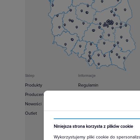
Sklep
Informacje
Produkty
Regulamin
Producenci
Polityka prywatności
Nowości
Regulamin usługi newsletter
Outlet
Zakup urządzeń z czynnikiem c
Warunki dostaw
Niniejsza strona korzysta z plików cookie
Lista oddziałów
Wykorzystujemy pliki cookie do spersonalizo