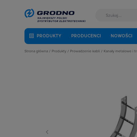
PRODUKTY
PRODUCENCI
NOWOŚCI
Strona główna
Produkty
Prowadzenie kabli
Kanały metalowe i t
Akcesoria montażowe
Dławnice kablowe i przepusty
Drabiny kablo
Aparatura i automatyka
Kanały i listwy elektroinstalacyjne
Elementy mon
Automatyka Budynkowa
Kanały metalowe i trasy kablowe
Elementy rozga
Baterie, akumulatory
Osprzęt do linii napowietrznych
Elemeny złącz
Fotowoltaika
Rury osłonowe, peszle, węże
Klamry i zapink
Kable i przewody
Studnie kablowe
Koryta kablow
Łączniki i gniazda
Systemy instalacji podpodłogowych
Koryta siatkow
Narzędzia i mierniki
Systemy oznaczania kabli
Łuki i narożniki
Ochrona odgromowa
Systemy przeciwpożarowe
Pokrywy tras k
Odzież ochronna i BHP
Przegrody
Osprzęt siłowy, przenośny
Redukcje i obej
Oświetlenie
Uchwyty kablo
Pompy ciepła
Wsporniki i Wys
Prowadzenie kabli
Rozdzielnice i obudowy
Sieci zewnętrzne
Stacje ładowania
Systemy bezpieczeństwa