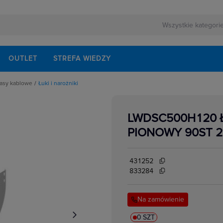
OUTLET
STREFA WIEDZY
rasy kablowe
Łuki i narożniki
we
tażowe
łęźne tras kablowych
LWDSC500H120 
ne
i
PIONOWY 90ST 
e
e
ablowych
431252
ścia tras kablowych
833284
we do systemów
ięgniki
Na zamówienie
0 SZT