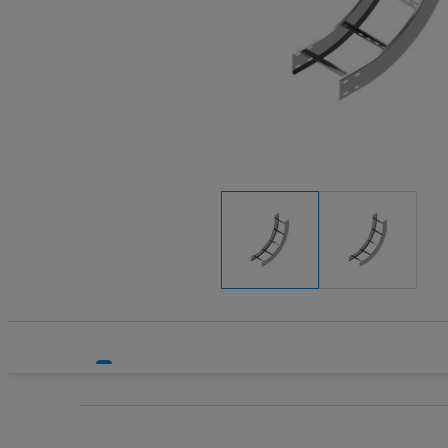
Systemy HVAC
Technika grzewcza
Technika instalacyjna