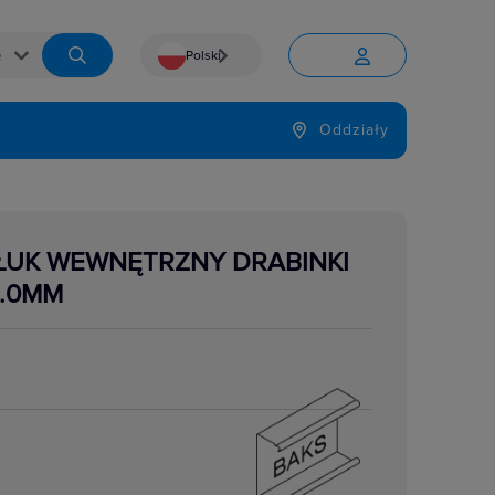
Polski


Język
Oddziały

ŁUK WEWNĘTRZNY DRABINKI
2.0MM