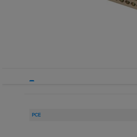
Systemy HVAC
Technika grzewcza
Technika instalacyjna
PCE