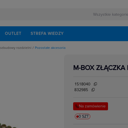
OUTLET
STREFA WIEDZY
rozbudowy rozdzielni
Pozostałe akcesoria
 montażowe do rozbudowy
M-BOX ZŁĄCZKA 
ania
nty
e na dokumenty
świetleniowe
ntażowe
1518040
onowe
flansze góne i dolne
832985
 akcesoria
iałowe, boczne i tylne
ntażowe
Na zamówienie
lucze
0 SZT