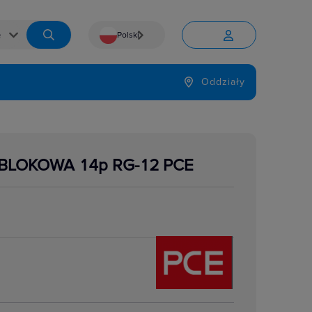
Polski


Język
Oddziały

BLOKOWA 14p RG-12 PCE