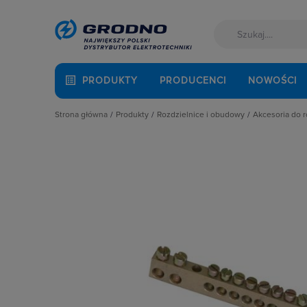
PRODUKTY
PRODUCENCI
NOWOŚCI
Strona główna
Produkty
Rozdzielnice i obudowy
Akcesoria do 
Akcesoria montażowe
Akcesoria do rozbudowy rozdzielni
Cokoły
Aparatura i automatyka
Obudowy
Drzwi
Automatyka Budynkowa
Obudowy i szafy licznikowe
Elementy
Baterie, akumulatory
Rozdział energii i podłączenie zasil
Fundame
Fotowoltaika
Szynoprzewody
Kieszeni
Kable i przewody
Wentylacja i ogrzewanie
Oprawy o
Łączniki i gniazda
Płyty mo
Narzędzia i mierniki
Płyty osł
Ochrona odgromowa
Pokrywy, 
Odzież ochronna i BHP
Pozostałe
Osprzęt siłowy, przenośny
Ściany dz
Oświetlenie
Szyny mo
Pompy ciepła
Zamki i k
Prowadzenie kabli
Rozdzielnice i obudowy
Sieci zewnętrzne
Stacje ładowania
Systemy bezpieczeństwa