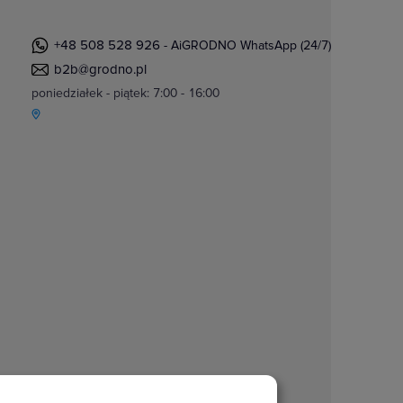
+48 508 528 926
- AiGRODNO WhatsApp (24/7)
b2b@grodno.pl
poniedziałek - piątek: 7:00 - 16:00