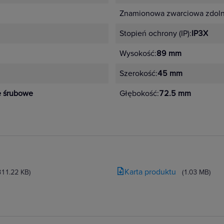
Znamionowa zwarciowa zdolno
Stopień ochrony (IP):
IP3X
Wysokość:
89 mm
Szerokość:
45 mm
e śrubowe
Głębokość:
72.5 mm
Karta produktu
311.22 KB)
(1.03 MB)