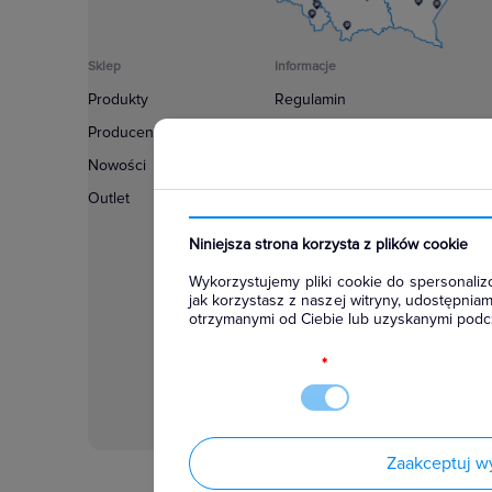
Sklep
Informacje
Produkty
Regulamin
Producenci
Polityka prywatności
Nowości
Regulamin usługi newsletter
Outlet
Zakup urządzeń z czynnikiem c
Warunki dostaw
Niniejsza strona korzysta z plików cookie
Lista oddziałów
Wykorzystujemy pliki cookie do spersonalizo
Konfiguratory
jak korzystasz z naszej witryny, udostępni
otrzymanymi od Ciebie lub uzyskanymi podcz
Najczęściej zadawane pytania
RODO
*
Zaakceptuj w