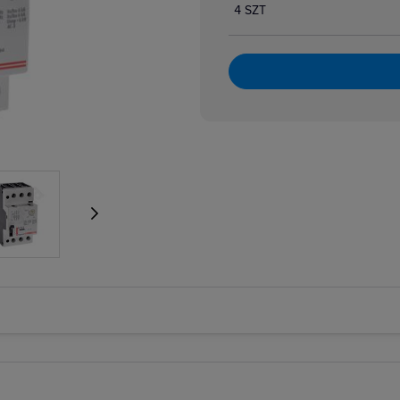
4 SZT
e wzrostowe