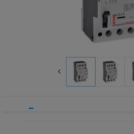
Systemy HVAC
Wyzwalacz
Technika grzewcza
Technika instalacyjna