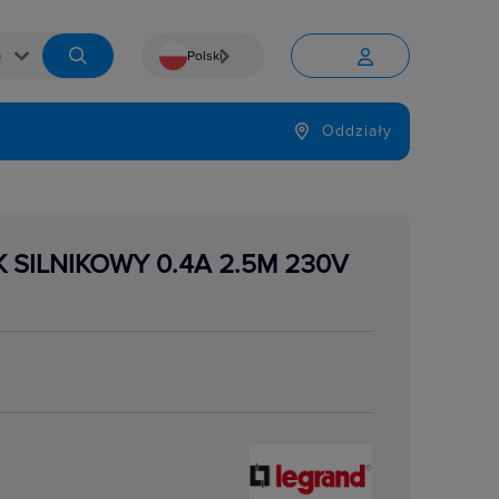
Polski


Język
Oddziały

 SILNIKOWY 0.4A 2.5M 230V