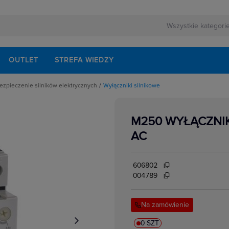
OUTLET
STREFA WIEDZY
ezpieczenie silników elektrycznych
Wyłączniki silnikowe
rnej
chaniczne i okablowanie do styczników
ezerwowego
alaczy wyłączników silnikowych
styczników
M250 WYŁĄCZNIK
zne urządzenia do zabezpieczenia silników
lektrycznych
lniki elektryczne
AC
o wyłączników silnikowych
akcesoria
i przeciążeniowe
mocy AC
606802
mocy DC
nawrotne
004789
pomocnicze
ocnicze
kowe
cnicze ze zwłoką czasową
Na zamówienie
w elektrycznych
eniowe do wyłączników silnikowych
miące
 silnikowe
0 SZT
e podnapięciowe