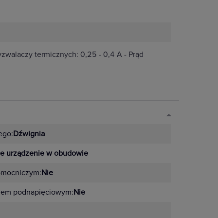
walaczy termicznych: 0,25 - 0,4 A - Prąd
ego:
Dźwignia
e urządzenie w obudowie
omocniczym:
Nie
zem podnapięciowym:
Nie