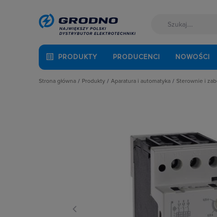
PRODUKTY
PRODUCENCI
NOWOŚCI
Strona główna
Produkty
Aparatura i automatyka
Sterownie i zab
Akcesoria montażowe
Aparatura do kompensacji mocy bie
Blokady me
Aparatura i automatyka
Aparatura i urządzenia zasilania r
Bloki wyzw
Automatyka Budynkowa
Aparatura modułowa nn
Cewki do 
Baterie, akumulatory
Aparatura pomiarowa
Elektronic
Fotowoltaika
Aparatura rozruchowa do silników e
Napędy i si
Kable i przewody
Aparatura średniego napięcia
Obudowy d
Łączniki i gniazda
Aparatura zasilająca
Pozostałe 
Narzędzia i mierniki
Automatyka przemysłowa
Przekaźnik
Ochrona odgromowa
Czujniki i wyłączniki krańcowe
Styczniki 
Odzież ochronna i BHP
Elementy pasywne
Styczniki 
Osprzęt siłowy, przenośny
Elementy sterowania i sygnalizacji
Styczniki 
Oświetlenie
Optoelektronika
Styczniki 
Pompy ciepła
Przekaźniki
Styki pom
Prowadzenie kabli
Rozłączniki i podstawy bezpieczni
Styki pomo
Rozdzielnice i obudowy
Sterownie i zabezpieczenie silnikó
Szyny łącz
Sieci zewnętrzne
Wyłączniki, rozłączniki
Układy tłu
Stacje ładowania
Wyłączniki
Systemy bezpieczeństwa
Wyzwalacz