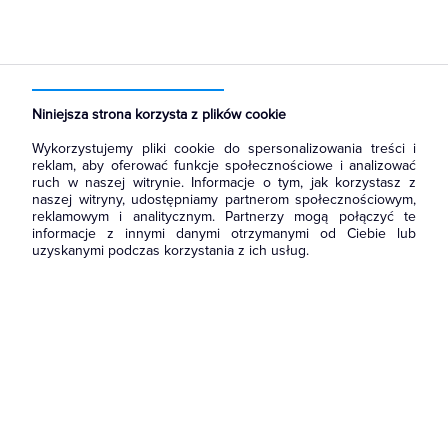
Strona główna
Produkty
Aparatura i automatyka
Sterownie i zabezpieczenie silników elektrycznych
Wyłączniki silnikowe
Niniejsza strona korzysta z plików cookie
Wykorzystujemy pliki cookie do spersonalizowania treści i
reklam, aby oferować funkcje społecznościowe i analizować
ruch w naszej witrynie. Informacje o tym, jak korzystasz z
naszej witryny, udostępniamy partnerom społecznościowym,
reklamowym i analitycznym. Partnerzy mogą połączyć te
informacje z innymi danymi otrzymanymi od Ciebie lub
uzyskanymi podczas korzystania z ich usług.