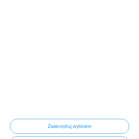
poniedziałek - piątek: 7:00 - 16:00
Sklep
Produkty
Producenci
Nowości
Outlet
Informacje
Regulamin
Polityka prywatności
Regulamin usługi newsletter
Zakup urządzeń z czynnikiem chłodniczym
Warunki dostaw
Lista oddziałów
Konfiguratory
Zaakceptuj wybrane
Najczęściej zadawane pytania
RODO