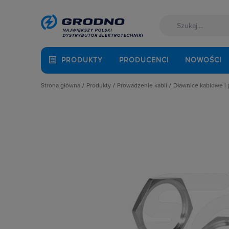
PRODUKTY
PRODUCENCI
NOWOŚCI
Strona główna
Produkty
Prowadzenie kabli
Dławnice kablowe i 
Akcesoria montażowe
Dławnice kablowe i przepusty
Dławnice kabl
Aparatura i automatyka
Kanały i listwy elektroinstalacyjne
Nakrętki do dł
Automatyka Budynkowa
Kanały metalowe i trasy kablowe
Pierścień rozs
Baterie, akumulatory
Osprzęt do linii napowietrznych
Pozostałe Akce
Fotowoltaika
Rury osłonowe, peszle, węże
Przepusty i fla
Kable i przewody
Studnie kablowe
Uszczelki
Łączniki i gniazda
Systemy instalacji podpodłogowych
Zaślepki do o
Narzędzia i mierniki
Systemy oznaczania kabli
Ochrona odgromowa
Systemy przeciwpożarowe
Odzież ochronna i BHP
Osprzęt siłowy, przenośny
Oświetlenie
Pompy ciepła
Prowadzenie kabli
Rozdzielnice i obudowy
Sieci zewnętrzne
Stacje ładowania
Systemy bezpieczeństwa