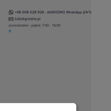
+48 508 528 926
- AiGRODNO WhatsApp (24/7)
b2b@grodno.pl
poniedziałek - piątek: 7:00 - 16:00