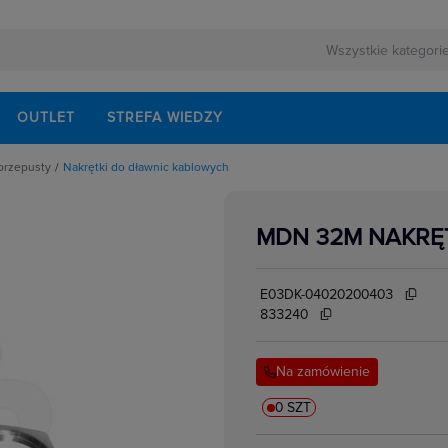
OUTLET
STREFA WIEDZY
przepusty
Nakrętki do dławnic kablowych
owe
awnic kablowych
zerzający/redukcyjny
MDN 32M NAKRĘ
soria do Dławnic
nsze
tworów
E03DK-04020200403
833240
Na zamówienie
0 SZT