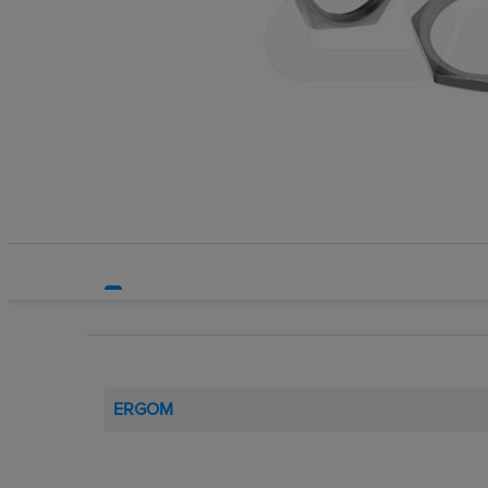
Systemy HVAC
Technika grzewcza
Technika instalacyjna
ERGOM