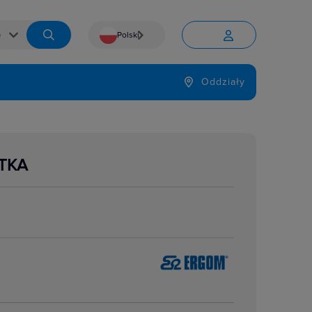
Polski


Język
Oddziały

TKA