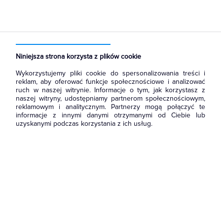
Strona główna
Produkty
Prowadzenie kabli
Dławnice kablowe i przepusty
Nakrętki do dławnic kablowych
Niniejsza strona korzysta z plików cookie
Wykorzystujemy pliki cookie do spersonalizowania treści i
reklam, aby oferować funkcje społecznościowe i analizować
ruch w naszej witrynie. Informacje o tym, jak korzystasz z
naszej witryny, udostępniamy partnerom społecznościowym,
reklamowym i analitycznym. Partnerzy mogą połączyć te
informacje z innymi danymi otrzymanymi od Ciebie lub
uzyskanymi podczas korzystania z ich usług.