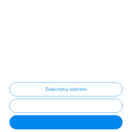
Sklep
Produkty
Producenci
Nowości
Outlet
Informacje
Regulamin
Polityka prywatności
Regulamin usługi newsletter
Zakup urządzeń z czynnikiem chłodniczym
Warunki dostaw
Lista oddziałów
Konfiguratory
Zaakceptuj wybrane
Najczęściej zadawane pytania
RODO
Powered by
Certusoft
Social media