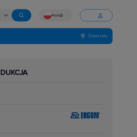
Polski


Język
Oddziały

EDUKCJA