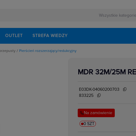
OUTLET
STREFA WIEDZY
przepusty
Pierścień rozszerzający/redukcyjny
owe
awnic kablowych
zerzający/redukcyjny
MDR 32M/25M R
soria do Dławnic
nsze
tworów
E03DK-04060200703
833225
Na zamówienie
0 SZT