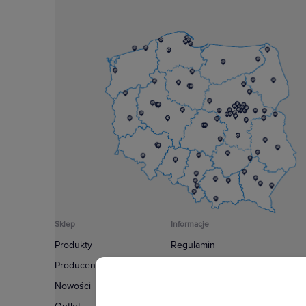
Sklep
Informacje
Produkty
Regulamin
Producenci
Polityka prywatności
Nowości
Regulamin usługi newsletter