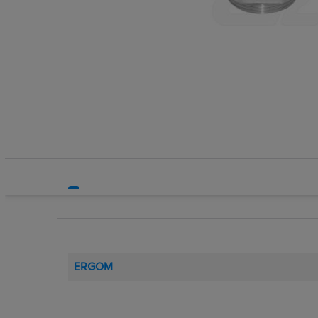
Systemy HVAC
Technika grzewcza
Technika instalacyjna
ERGOM