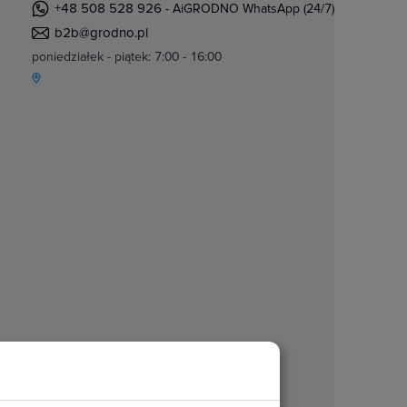
+48 508 528 926
- AiGRODNO WhatsApp (24/7)
b2b@grodno.pl
poniedziałek - piątek: 7:00 - 16:00