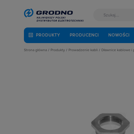
PRODUKTY
PRODUCENCI
NOWOŚCI
Strona główna
Produkty
Prowadzenie kabli
Dławnice kablowe i 
Akcesoria montażowe
Dławnice kablowe i przepusty
Dławnice kabl
Aparatura i automatyka
Kanały i listwy elektroinstalacyjne
Nakrętki do dł
Automatyka Budynkowa
Kanały metalowe i trasy kablowe
Pierścień rozs
Baterie, akumulatory
Osprzęt do linii napowietrznych
Pozostałe Akce
Fotowoltaika
Rury osłonowe, peszle, węże
Przepusty i fla
Kable i przewody
Studnie kablowe
Uszczelki
Łączniki i gniazda
Systemy instalacji podpodłogowych
Zaślepki do o
Narzędzia i mierniki
Systemy oznaczania kabli
Ochrona odgromowa
Systemy przeciwpożarowe
Odzież ochronna i BHP
Osprzęt siłowy, przenośny
Oświetlenie
Pompy ciepła
Prowadzenie kabli
Rozdzielnice i obudowy
Sieci zewnętrzne
Stacje ładowania
Systemy bezpieczeństwa