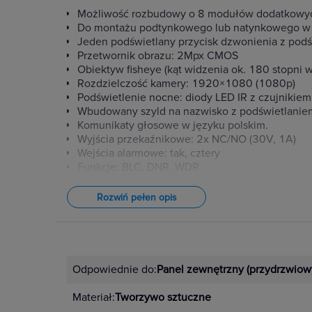
Możliwość rozbudowy o 8 modułów dodatkowy
Do montażu podtynkowego lub natynkowego w o
Jeden podświetlany przycisk dzwonienia z pod
Przetwornik obrazu: 2Mpx CMOS
Obiektyw fisheye (kąt widzenia ok. 180 stopni w
Rozdzielczość kamery: 1920×1080 (1080p)
Podświetlenie nocne: diody LED IR z czujnikie
Wbudowany szyld na nazwisko z podświetlaniem L
Komunikaty głosowe w języku polskim.
Wyjścia przekaźnikowe: 2x NC/NO (30V, 1A)
Wejścia alarmowe: tak, cztery
Funkcje: BLC, DNR, WDR
Programowanie podstawowe: z monitora
Programowanie zaawansowane: program Vidos
Rozwiń pełen opis
Aplikacja mobilna do zdalnej obsługi: VIDOS O
Możliwość integracji z systemami CCTV i SSWi
Zasilanie: DC 12V lub PoE 802.3af
Pobór mocy: ≤10 W
Klasa szczelności : IP65
Odpowiednie do:
Panel zewnętrzny (przydrzwiow
Klasa odporności: IK07
Wymiary: 100 x 98 × 46 mm (razem z obiektyw
Materiał:
Tworzywo sztuczne