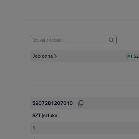
Jabłonna
1 S
5907281207010
SZT
[sztuka]
1