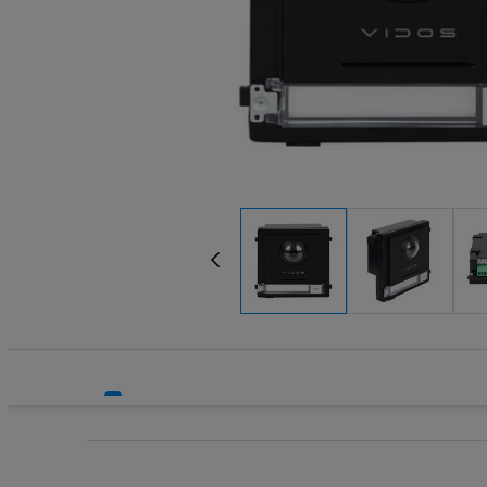
Systemy HVAC
Technika grzewcza
Technika instalacyjna