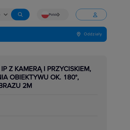
Polski


Język
Oddziały

P Z KAMERĄ I PRZYCISKIEM,
NIA OBIEKTYWU OK. 180°,
BRAZU 2M