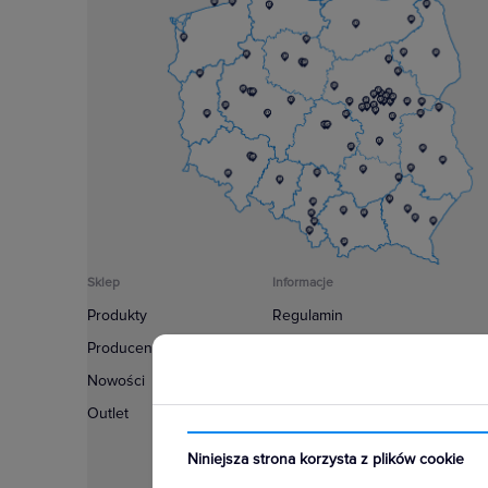
Sklep
Informacje
Produkty
Regulamin
Producenci
Polityka prywatności
Nowości
Regulamin usługi newsletter
Outlet
Zakup urządzeń z czynnikiem c
Warunki dostaw
Niniejsza strona korzysta z plików cookie
Lista oddziałów