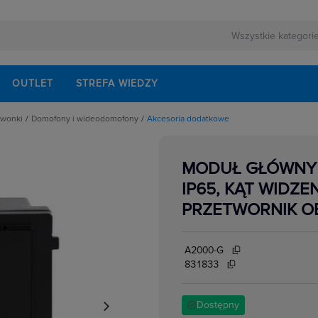
OUTLET
STREFA WIEDZY
zwonki
Domofony i wideodomofony
Akcesoria dodatkowe
 i wideodomofony
Akcesoria dodatkowe
Centrale portierskie
a listy
Domofony
MODUŁ GŁÓWNY I
Elektrozaczepy
Interkomy
IP65, KĄT WIDZE
Kamery
Stacje bramowe
PRZETWORNIK O
Unifony
Wideofony
Wizjery
Zamki szyfrowe
A2000-G
Zasilacze
831833
Dostępny