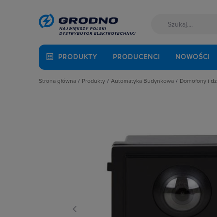
PRODUKTY
PRODUCENCI
NOWOŚCI
Strona główna
Produkty
Automatyka Budynkowa
Domofony i d
Akcesoria montażowe
Automatyka bramowa, szlabany
Domofony
Aparatura i automatyka
Bramki internetowe
Dzwonki
Automatyka Budynkowa
Centralki
Skrzynki n
Baterie, akumulatory
Czujniki
Fotowoltaika
Domofony i dzwonki
Kable i przewody
Inteligentne gniazda i wtyczki
Łączniki i gniazda
Kontrolery
Narzędzia i mierniki
Moduły sterujące DIN
Ochrona odgromowa
Moduły sterujące natynkowe
Odzież ochronna i BHP
Moduły sterujące podtynkowe
Osprzęt siłowy, przenośny
Osprzęt elektroinstalacyjny SMART
Oświetlenie
Piloty
Pompy ciepła
Plakietki sterujące
Prowadzenie kabli
Pozostałe akcesoria
Rozdzielnice i obudowy
Stacje pogodowe
Sieci zewnętrzne
Zegary i elementy sterujące
Stacje ładowania
Zestawy startowe i rozszerzające
Systemy bezpieczeństwa