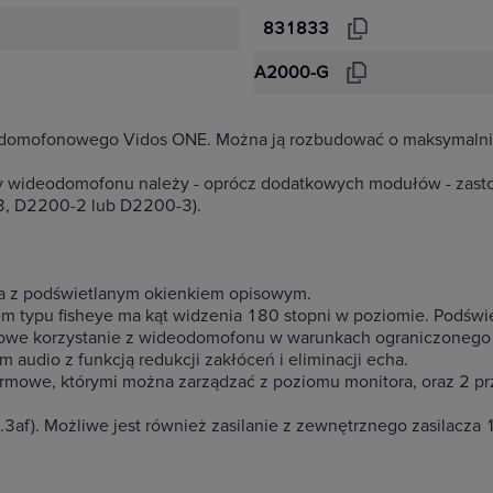
831833
A2000-G
domofonowego Vidos ONE. Można ją rozbudować o maksymalni
 wideodomofonu należy - oprócz dodatkowych modułów - zas
, D2200-2 lub D2200-3).
a z podświetlanym okienkiem opisowym.
m typu fisheye ma kąt widzenia 180 stopni w poziomie. Podświ
rtowe korzystanie z wideodomofonu w warunkach ograniczonego 
udio z funkcją redukcji zakłóceń i eliminacji echa.
mowe, którymi można zarządzać z poziomu monitora, oraz 2 prze
2.3af). Możliwe jest również zasilanie z zewnętrznego zasilacza