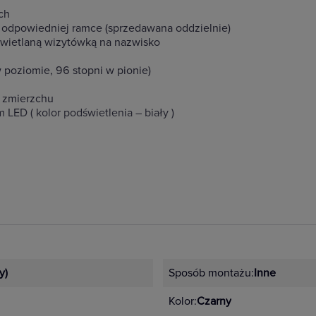
ch
dpowiedniej ramce (sprzedawana oddzielnie)
świetlaną wizytówką na nazwisko
 poziomie, 96 stopni w pionie)
m zmierzchu
ED ( kolor podświetlenia – biały )
 ONE PC
NE
N
y)
Sposób montażu:
Inne
em)
Kolor:
Czarny