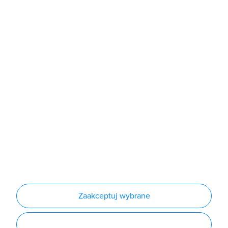
Sklep
Produkty
Producenci
Nowości
Outlet
Informacje
Regulamin
Polityka prywatności
Regulamin usługi newsletter
Zakup urządzeń z czynnikiem chłodniczym
Warunki dostaw
Lista oddziałów
Konfiguratory
Zaakceptuj wybrane
Najczęściej zadawane pytania
RODO