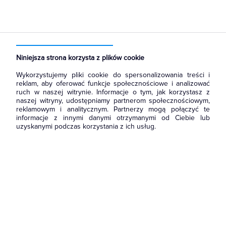
Strona główna
Produkty
Prowadzenie kabli
Kanały metalowe i trasy kablowe
Wsporniki i Wysięgniki
Niniejsza strona korzysta z plików cookie
Wykorzystujemy pliki cookie do spersonalizowania treści i
reklam, aby oferować funkcje społecznościowe i analizować
ruch w naszej witrynie. Informacje o tym, jak korzystasz z
naszej witryny, udostępniamy partnerom społecznościowym,
reklamowym i analitycznym. Partnerzy mogą połączyć te
informacje z innymi danymi otrzymanymi od Ciebie lub
uzyskanymi podczas korzystania z ich usług.