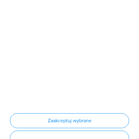
Sklep
Produkty
Producenci
Nowości
Outlet
Informacje
Regulamin
Polityka prywatności
Regulamin usługi newsletter
Zakup urządzeń z czynnikiem chłodniczym
Warunki dostaw
Lista oddziałów
Konfiguratory
Zaakceptuj wybrane
Najczęściej zadawane pytania
RODO