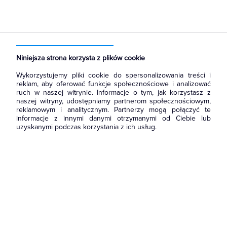
Strona główna
Produkty
Akcesoria montażowe
Kołki, haki, śruby, tuleje rozporowe
Śruby
Niniejsza strona korzysta z plików cookie
Wykorzystujemy pliki cookie do spersonalizowania treści i
reklam, aby oferować funkcje społecznościowe i analizować
ruch w naszej witrynie. Informacje o tym, jak korzystasz z
naszej witryny, udostępniamy partnerom społecznościowym,
reklamowym i analitycznym. Partnerzy mogą połączyć te
informacje z innymi danymi otrzymanymi od Ciebie lub
uzyskanymi podczas korzystania z ich usług.