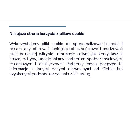
Strona główna
Produkty
Aparatura i automatyka
Wyłączniki, rozłączniki
Zaciski, przedłużenia, szyny i okablowanie
Niniejsza strona korzysta z plików cookie
Wykorzystujemy pliki cookie do spersonalizowania treści i
reklam, aby oferować funkcje społecznościowe i analizować
ruch w naszej witrynie. Informacje o tym, jak korzystasz z
naszej witryny, udostępniamy partnerom społecznościowym,
reklamowym i analitycznym. Partnerzy mogą połączyć te
informacje z innymi danymi otrzymanymi od Ciebie lub
uzyskanymi podczas korzystania z ich usług.