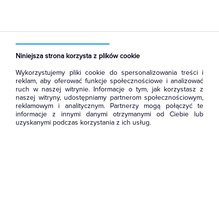
Strona główna
Produkty
Prowadzenie kabli
Dławnice kablowe i przepusty
Nakrętki do dławnic kablowych
Niniejsza strona korzysta z plików cookie
Wykorzystujemy pliki cookie do spersonalizowania treści i
reklam, aby oferować funkcje społecznościowe i analizować
ruch w naszej witrynie. Informacje o tym, jak korzystasz z
naszej witryny, udostępniamy partnerom społecznościowym,
reklamowym i analitycznym. Partnerzy mogą połączyć te
informacje z innymi danymi otrzymanymi od Ciebie lub
uzyskanymi podczas korzystania z ich usług.