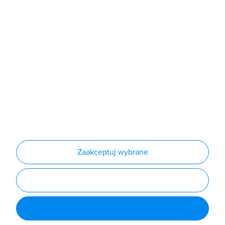
Sklep
Produkty
Producenci
Nowości
Outlet
Informacje
Regulamin
Polityka prywatności
Regulamin usługi newsletter
Zakup urządzeń z czynnikiem chłodniczym
Warunki dostaw
Lista oddziałów
Konfiguratory
Zaakceptuj wybrane
Najczęściej zadawane pytania
RODO
Powered by
Certusoft
Social media