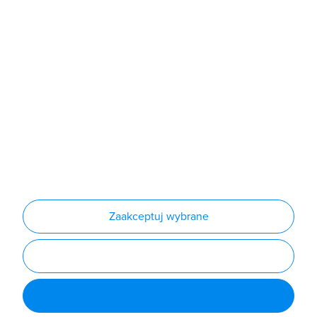
Sklep
Produkty
Producenci
Nowości
Outlet
Informacje
Regulamin
Polityka prywatności
Regulamin usługi newsletter
Zakup urządzeń z czynnikiem chłodniczym
Warunki dostaw
Lista oddziałów
Konfiguratory
Zaakceptuj wybrane
Najczęściej zadawane pytania
RODO
Powered by
Certusoft
Social media