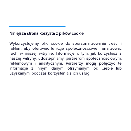
Strona główna
Produkty
Kable i przewody
Kable niepalne i bezhalogenowe
Kable bezhalogenowe
Energetyczne i instalacyjne
Niniejsza strona korzysta z plików cookie
Wykorzystujemy pliki cookie do spersonalizowania treści i
reklam, aby oferować funkcje społecznościowe i analizować
ruch w naszej witrynie. Informacje o tym, jak korzystasz z
naszej witryny, udostępniamy partnerom społecznościowym,
reklamowym i analitycznym. Partnerzy mogą połączyć te
informacje z innymi danymi otrzymanymi od Ciebie lub
uzyskanymi podczas korzystania z ich usług.