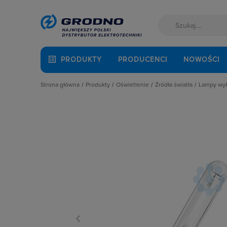
PRODUKTY
PRODUCENCI
NOWOŚCI
Strona główna
Produkty
Oświetlenie
Źródła światła
Lampy wy
Akcesoria montażowe
Latarki
Lampy LED
Lamp
Aparatura i automatyka
Oprawy Oświetleniowe
Lampy specjalistyczn
Lamp
Automatyka Budynkowa
Oświetlenie dekoracyjne
Lampy wyładowcze
Baterie, akumulatory
Oświetlenie inteligentne
Świetlówki liniowe
Fotowoltaika
Słupy oświetleniowe i energetyczn
Żarówki halogenowe
Kable i przewody
Źródła światła
Żarówki samochodo
Łączniki i gniazda
Żarówki tradycyjne
Narzędzia i mierniki
Ochrona odgromowa
Odzież ochronna i BHP
Osprzęt siłowy, przenośny
Oświetlenie
Pompy ciepła
Prowadzenie kabli
Rozdzielnice i obudowy
Sieci zewnętrzne
Stacje ładowania
Systemy bezpieczeństwa