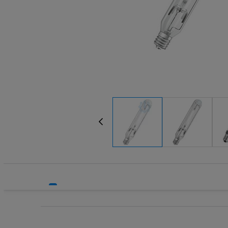
Systemy HVAC
Technika grzewcza
Technika instalacyjna