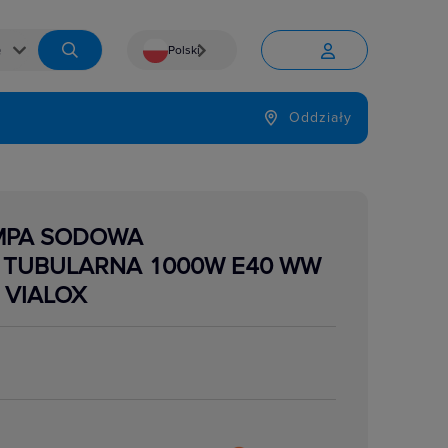
Polski


Język
Oddziały

MPA SODOWA
TUBULARNA 1000W E40 WW
 VIALOX