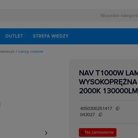
OUTLET
STREFA WIEDZY
ładowcze
Lampy sodowe
y metalohalogenkowe
e
y sodowe
NAV T1000W LA
e
WYSOKOPRĘŻNA 
we
2000K 130000LM
4050300251417
043027
Na zamówienie