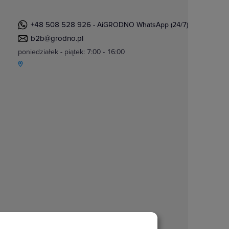
+48 508 528 926
- AiGRODNO WhatsApp (24/7)
b2b@grodno.pl
poniedziałek - piątek: 7:00 - 16:00