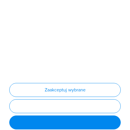
Sklep
Produkty
Producenci
Nowości
Outlet
Informacje
Regulamin
Polityka prywatności
Regulamin usługi newsletter
Zakup urządzeń z czynnikiem chłodniczym
Warunki dostaw
Lista oddziałów
Konfiguratory
Zaakceptuj wybrane
Najczęściej zadawane pytania
RODO
Powered by
Certusoft
Social media