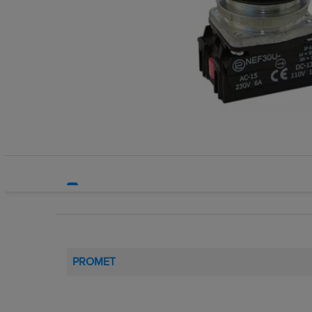
Systemy bezpieczeństwa
Przełączni
Systemy HVAC
Przełącznik
Technika grzewcza
Przyciski 
Technika instalacyjna
Przyciski 
Przyciski 
Pulpity st
Soczewki l
Stacje zda
Styki pom
Sygnalizat
Tabliczki i
Wyłączniki
PROMET