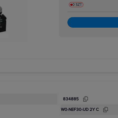
ki przyciskowe
0 SZT
i sterownicze, joysticki
grzybkowe bezpieczeństwa
nożne/ręczne, kompletne
sterownicze, kompletne
erowania dwuręcznego
ampek i wkładki przycisków
lnego sterowania
ocnicze
ory
 szyldy opisowe
 nożne
834885
W0-NEF30-UD 2Y C