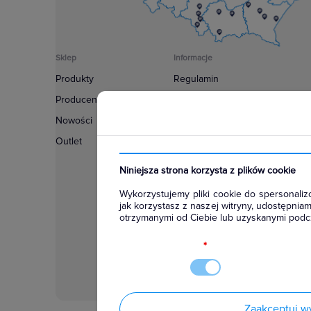
Sklep
Informacje
Produkty
Regulamin
Producenci
Polityka prywatności
Nowości
Regulamin usługi newsletter
Outlet
Zakup urządzeń z czynnikiem c
Warunki dostaw
Niniejsza strona korzysta z plików cookie
Lista oddziałów
Wykorzystujemy pliki cookie do spersonalizo
Konfiguratory
jak korzystasz z naszej witryny, udostępni
otrzymanymi od Ciebie lub uzyskanymi podcz
Najczęściej zadawane pytania
RODO
*
Zaakceptuj w