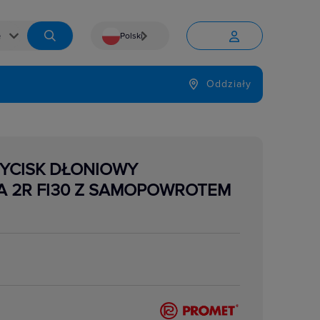
Polski


Język
Oddziały

ZYCISK DŁONIOWY
A 2R FI30 Z SAMOPOWROTEM