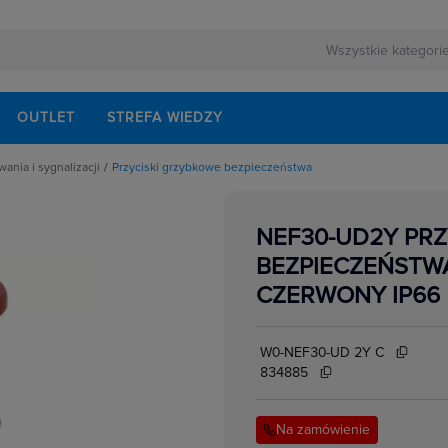
OUTLET
STREFA WIEDZY
ania i sygnalizacji
Przyciski grzybkowe bezpieczeństwa
rnej
ek sygnalizacyjnych
ezerwowego
o kolumn sygnalizacyjnych
NEF30-UD2Y PR
pek sygnalizacyjnych
lektrycznych
B i RJ
BEZPIECZEŃSTW
rownicze
wnicowe
CZERWONY IP66
gnalizacyjne
nalizacyjne, kompletne
ączniki
zełączników obrotowych
W0-NEF30-UD 2Y C
zycisków grzybkowych
zycisków sterowniczych
834885
kowe
o kaset sterowniczych
w elektrycznych
montażowa styków i lampek
etry
Na zamówienie
akcesoria
ki obrotowe, kompletne