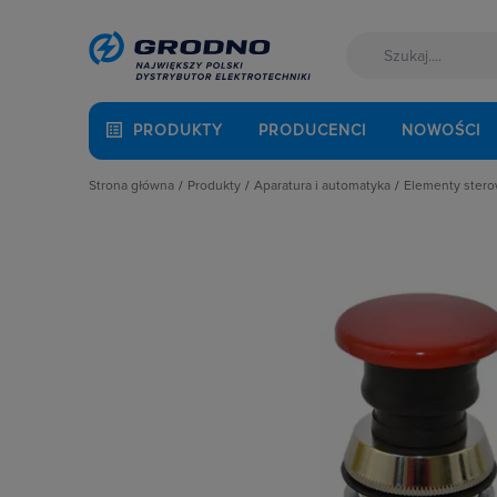
PRODUKTY
PRODUCENCI
NOWOŚCI
Strona główna
Produkty
Aparatura i automatyka
Elementy sterow
Akcesoria montażowe
Aparatura do kompensacji mocy bie
Bloki lamp
Aparatura i automatyka
Aparatura i urządzenia zasilania r
Buczki
Automatyka Budynkowa
Aparatura modułowa nn
Elementy d
Baterie, akumulatory
Aparatura pomiarowa
Główki lam
Fotowoltaika
Aparatura rozruchowa do silników e
Gniazda US
Kable i przewody
Aparatura średniego napięcia
Kasety ste
Kuchnia i łazienka
Aparatura zasilająca
Kasety su
Łączniki i gniazda
Automatyka przemysłowa
Kolumny sy
Narzędzia i mierniki
Czujniki i wyłączniki krańcowe
Lampki syg
Ochrona odgromowa
Elementy pasywne
Mikroprzeł
Odzież ochronna i BHP
Elementy sterowania i sygnalizacji
Napędy pr
Osprzęt siłowy, przenośny
Optoelektronika
Napędy pr
Oświetlenie
Przekaźniki
Napędy pr
Pompy ciepła
Rozłączniki i podstawy bezpieczni
Obudowy d
Prowadzenie kabli
Sterownie i zabezpieczenie silnikó
Podstawa 
Rozdzielnice i obudowy
Wyłączniki, rozłączniki
Potencjom
Sieci zewnętrzne
Pozostałe 
Stacje ładowania
Przełączni