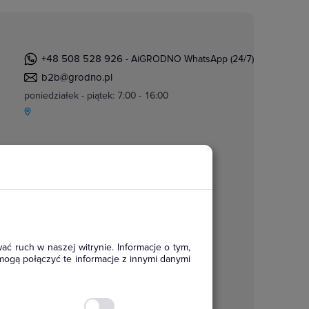
+48 508 528 926
- AiGRODNO WhatsApp (24/7)
b2b@grodno.pl
poniedziałek - piątek: 7:00 - 16:00
ać ruch w naszej witrynie. Informacje o tym,
mogą połączyć te informacje z innymi danymi