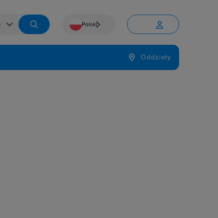
Polski


Język
Oddziały
