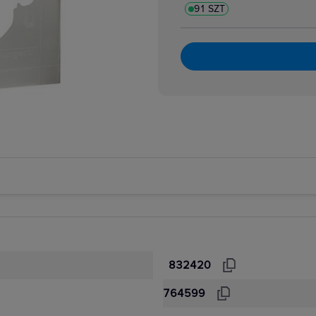
91 SZT
832420
764599