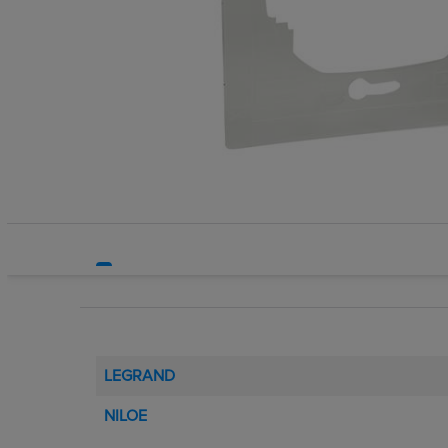
Systemy HVAC
Technika grzewcza
Technika instalacyjna
LEGRAND
NILOE