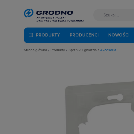
PRODUKTY
PRODUCENCI
NOWOŚCI
Strona główna
Produkty
Łączniki i gniazda
Akcesoria
Akcesoria montażowe
Akcesoria
Aparatura i automatyka
Gniazda
Automatyka Budynkowa
Łączniki instalacyjne
Baterie, akumulatory
Osprzęt M45
Fotowoltaika
Przyciski
Kable i przewody
Puszki instalacyjne
Łączniki i gniazda
Ramki, klawisze, plakietki
Narzędzia i mierniki
Ściemniacze
Ochrona odgromowa
Słupki i kolumny zasilające
Odzież ochronna i BHP
Termostaty i regulatory
Osprzęt siłowy, przenośny
Oświetlenie
Pompy ciepła
Prowadzenie kabli
Rozdzielnice i obudowy
Sieci zewnętrzne
Stacje ładowania
Systemy bezpieczeństwa