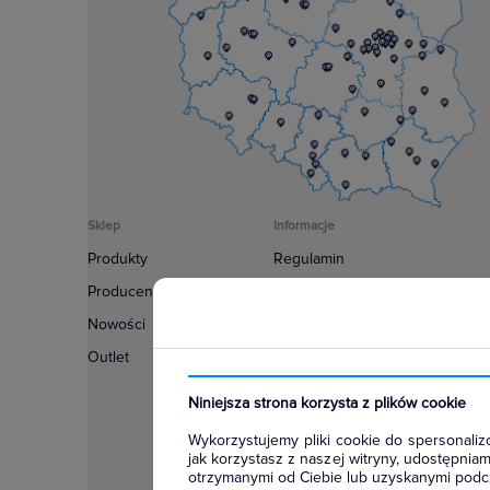
Sklep
Informacje
Produkty
Regulamin
Producenci
Polityka prywatności
Nowości
Regulamin usługi newsletter
Outlet
Zakup urządzeń z czynnikiem c
Warunki dostaw
Niniejsza strona korzysta z plików cookie
Lista oddziałów
Wykorzystujemy pliki cookie do spersonalizo
Konfiguratory
jak korzystasz z naszej witryny, udostępni
otrzymanymi od Ciebie lub uzyskanymi podcz
Najczęściej zadawane pytania