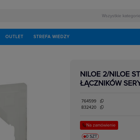
OUTLET
STREFA WIEDZY
NILOE 2/NILOE S
ŁĄCZNIKÓW SER
764599
832420
Na zamówienie
0 SZT