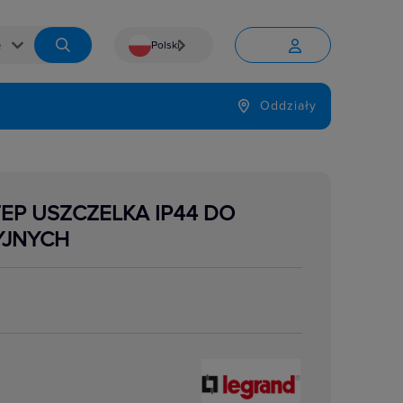
Polski


Język
Oddziały

TEP USZCZELKA IP44 DO
YJNYCH