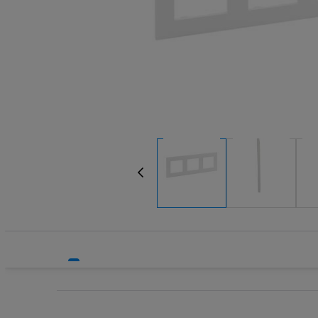
Rozdzielnice i obudowy
Sieci zewnętrzne
Stacje ładowania
Systemy bezpieczeństwa
Systemy HVAC
Technika grzewcza
Technika instalacyjna