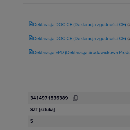
Zwiększona funkcjonalność i wygod
oszczędności energii. Technologia
Deklaracja DOC CE (Deklaracja zgodności CE)
(
niezawodność, długi cykl życia i 
Deklaracja DOC CE (Deklaracja zgodności CE)
(
Zobacz więcej
Deklaracja EPD (Deklaracja Środowiskowa Produ
3414971836389
SZT
[sztuka]
5