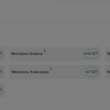
,
zurków,
Niloe Step to
iemu będziesz miał
. Gniazda płaskie
Michałów-Grabina
S
ZT
16 SZT
 rozwiązania
anie przestrzeni
Warszawa, Krakowska
W
ZT
7 SZT
ZT