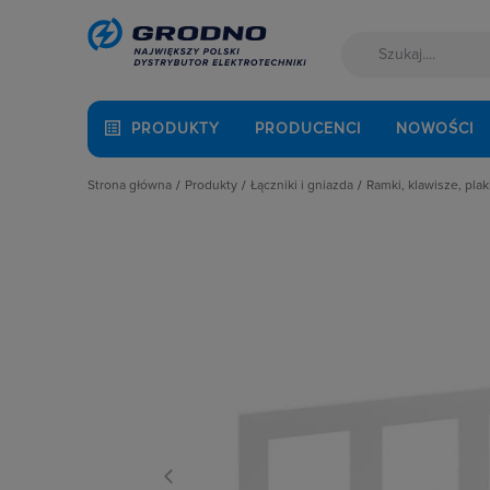
PRODUKTY
PRODUCENCI
NOWOŚCI
Strona główna
Produkty
Łączniki i gniazda
Ramki, klawisze, plak
Akcesoria montażowe
Akcesoria
Klawisze
Aparatura i automatyka
Gniazda
Plakietki, zaśle
Automatyka Budynkowa
Łączniki instalacyjne
Ramki
Baterie, akumulatory
Osprzęt M45
Fotowoltaika
Przyciski
Kable i przewody
Puszki instalacyjne
Łączniki i gniazda
Ramki, klawisze, plakietki
Narzędzia i mierniki
Ściemniacze
Ochrona odgromowa
Słupki i kolumny zasilające
Odzież ochronna i BHP
Termostaty i regulatory
Osprzęt siłowy, przenośny
Oświetlenie
Pompy ciepła
Prowadzenie kabli