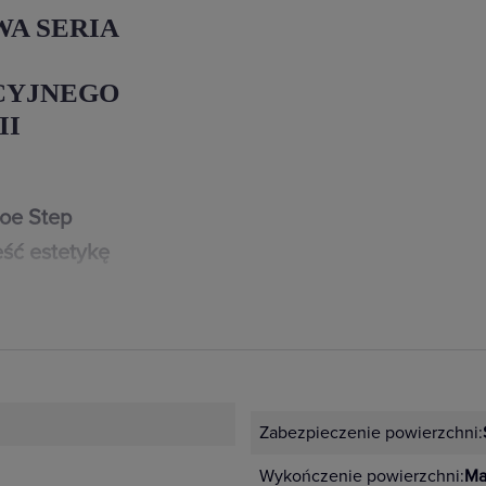
WA SERIA
CYJNEGO
II
loe Step
ść estetykę
zenie mają nawet
iki i gniazda serii
h: białym,
Zabezpieczenie powierzchni:
ikalne
idualnych wnętrz
Wykończenie powierzchni:
Ma