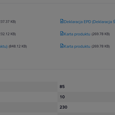
a dzięki całemu spektrum funkcji sterowania. Korzystaj z więk
 podświetlania LED w łącznikach podświetlanych i ze wskaźnik
Deklaracja EPD (Deklaracja
237.37 KB)
efektywność energetyczną.
Karta produktu
232.12 KB)
(269.78 KB)
ktu)
Karta produktu
(848.12 KB)
(269.78 KB)
Gniazda multimedialne
Kompleksowa oferta i komfort wyboru. 
Kompletna oferta produktów dedykowa
85
multimedialnych analogowych lub cyf
telewizji, telefonu i Internetu oraz pr
10
lub monitora.
230