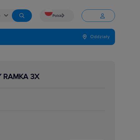
Polski


Język
Oddziały

Y RAMKA 3X