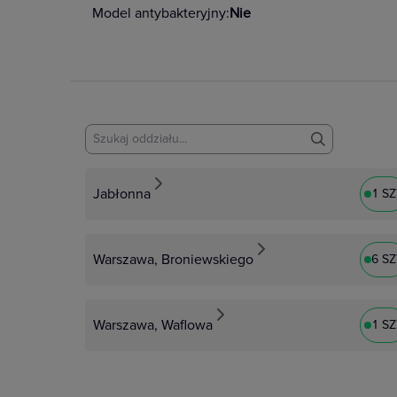
udoskonalone mocowanie LED
Model antybakteryjny:
Nie
szerszy zakres kotwiczenia pa
naprowadzane uchwyty.
Dystrybucja energii
Szeroka oferta, niezawodny wybór. 
pełny asortyment gniazd. Dzięki n
łączność z siecią i z całym światem
Jabłonna
1 S
2P+Z z USB typu C to kompaktowe
zapewniające oszczędne wykorzyst
Warszawa, Broniewskiego
6 S
w Twoim domu.
Warszawa, Waflowa
1 S
Zobacz więcej
Większa kontrola