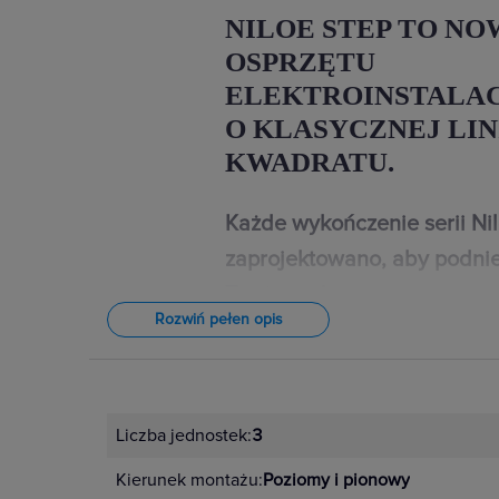
NILOE STEP TO NO
OSPRZĘTU
ELEKTROINSTALA
O KLASYCZNEJ LIN
KWADRATU.
Każde wykończenie serii Ni
zaprojektowano, aby podnie
Twojego domu.
Rozwiń pełen opis
W przypadku wystroju wnętrz znac
najdrobniejsze detale. Dlatego łączn
Niloe Step dostępne są w 4 kolorac
Liczba jednostek:
3
czarnym, aluminium i stalowym. Un
Kierunek montażu:
Poziomy i pionowy
kompozycje dopasowane do indyw