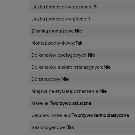
można stworzyć dzięki 10 kolorom
Liczba jednostek w poziomie:
3
4 pełne kolory – ramki i mech
Liczba jednostek w pionie:
1
Klasyczna elegancja czerni – cz
Z ramką montażową:
Nie
Pastelowe odcienie – pudrowy 
Montaż podtynkowy:
Tak
Nowoczesne kolory imitujące m
Do kanałów podłogowych:
Nie
Do kanałów elektroinstalacyjnych:
Nie
Zalety mechanizmu Niloe S
Do zabudowy:
Nie
automatyczne zaciski do szybkie
Miejsce na etykietę/oznaczenie:
Nie
nacięcia prowadzące do łatwie
Materiał:
Tworzywo sztuczne
dopasowania,
Gatunek materiału:
Tworzywo termoplastyczne
znaki pozycji ON/OFF
powiększony obszar pozycjono
Bezhalogenowe:
Tak