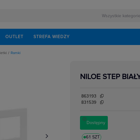
OUTLET
STREFA WIEDZY
ietki
Ramki
pki, osłonki do ramek
NILOE STEP BIAŁ
863193
831539
Dostępny
61 SZT