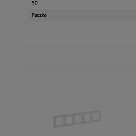
50
Paczka
Osprzęt IP44
Niezależnie od tego czy jest to de
słoneczne, czy susza. Produkty Nil
zaprojektowane do funkcjonowani
warunkach pogodowych. Bez wzgl
mamy zawsze rozwiązanie dopaso
Dostępny
Nowo
potrzeb.
Zobacz więcej
W serii Niloe Step dostępne są me
białym oraz czarnym, aluminium i