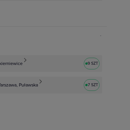
kierniewice
9 SZT
arszawa, Puławska
7 SZT