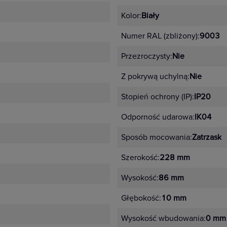
 ramek.
Kolor:
Biały
anizmy dopasowane kolorystycznie
Numer RAL (zbliżony):
9003
arny i antracyt
Przezroczysty:
Nie
róż, miętowy, perłowy
etal – stalowy, aluminium, stal szczotkowana, aluminium szcz
Z pokrywą uchylną:
Nie
Stopień ochrony (IP):
IP20
Odporność udarowa:
IK04
tep
Sposób mocowania:
Zatrzask
j instalacji,
Szerokość:
228 mm
jszego
Wysokość:
86 mm
Głębokość:
10 mm
wania,
Wysokość wbudowania:
0 mm