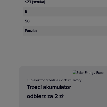
SZT
[sztuka]
Zwiększona funkcjonalność i wygod
5
oszczędności energii. Technologia
niezawodność, długi cykl życia i 
50
Paczka
Zobacz więcej
Kup elektronarzędzia i 2 akumulatory
Trzeci akumulator
odbierz za 2 zł