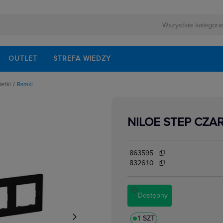
OUTLET
STREFA WIEDZY
ietki
Ramki
pki, osłonki do ramek
NILOE STEP CZA
863595
832610
Dostępny
1 SZT