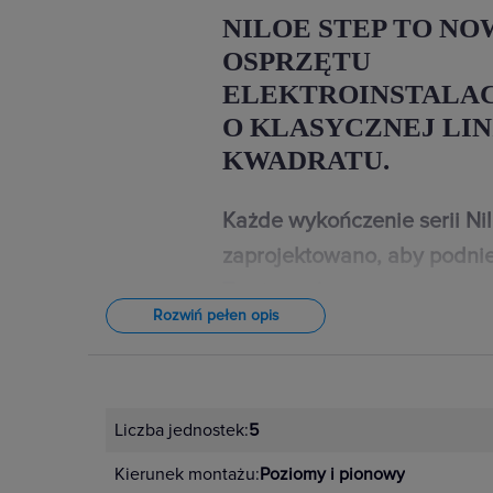
NILOE STEP TO NO
OSPRZĘTU
ELEKTROINSTALA
O KLASYCZNEJ LIN
KWADRATU.
Każde wykończenie serii Ni
zaprojektowano, aby podnie
Twojego domu.
Rozwiń pełen opis
W przypadku wystroju wnętrz znac
najdrobniejsze detale. Dlatego łączn
Niloe Step dostępne są w 4 kolorac
Liczba jednostek:
5
czarnym, aluminium i stalowym. Un
Kierunek montażu:
Poziomy i pionowy
kompozycje dopasowane do indyw