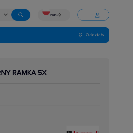
Polski


Język
Oddziały

RNY RAMKA 5X