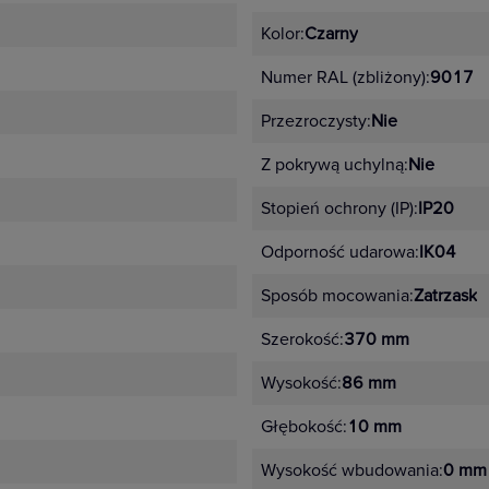
 ramek.
Kolor:
Czarny
anizmy dopasowane kolorystycznie
Numer RAL (zbliżony):
9017
arny i antracyt
Przezroczysty:
Nie
róż, miętowy, perłowy
etal – stalowy, aluminium, stal szczotkowana, aluminium szcz
Z pokrywą uchylną:
Nie
Stopień ochrony (IP):
IP20
Odporność udarowa:
IK04
tep
Sposób mocowania:
Zatrzask
j instalacji,
Szerokość:
370 mm
jszego
Wysokość:
86 mm
Głębokość:
10 mm
wania,
Wysokość wbudowania:
0 mm