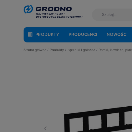
PRODUKTY
PRODUCENCI
NOWOŚCI
Strona główna
Produkty
Łączniki i gniazda
Ramki, klawisze, plak
Akcesoria montażowe
Akcesoria
Klawisze
Aparatura i automatyka
Gniazda
Plakietki, zaśle
Automatyka Budynkowa
Łączniki instalacyjne
Ramki
Baterie, akumulatory
Osprzęt M45
Fotowoltaika
Przyciski
Kable i przewody
Puszki instalacyjne
Łączniki i gniazda
Ramki, klawisze, plakietki
Narzędzia i mierniki
Ściemniacze
Ochrona odgromowa
Słupki i kolumny zasilające
Odzież ochronna i BHP
Termostaty i regulatory
Osprzęt siłowy, przenośny
Oświetlenie
Pompy ciepła
Prowadzenie kabli