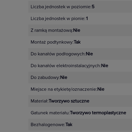
można stworzyć dzięki 10 kolorom
Liczba jednostek w poziomie:
5
4 pełne kolory – ramki i mech
Liczba jednostek w pionie:
1
Klasyczna elegancja czerni – cz
Z ramką montażową:
Nie
Pastelowe odcienie – pudrowy 
Montaż podtynkowy:
Tak
Nowoczesne kolory imitujące m
Do kanałów podłogowych:
Nie
Do kanałów elektroinstalacyjnych:
Nie
Zalety mechanizmu Niloe S
Do zabudowy:
Nie
automatyczne zaciski do szybkie
Miejsce na etykietę/oznaczenie:
Nie
nacięcia prowadzące do łatwie
Materiał:
Tworzywo sztuczne
dopasowania,
Gatunek materiału:
Tworzywo termoplastyczne
znaki pozycji ON/OFF
powiększony obszar pozycjono
Bezhalogenowe:
Tak