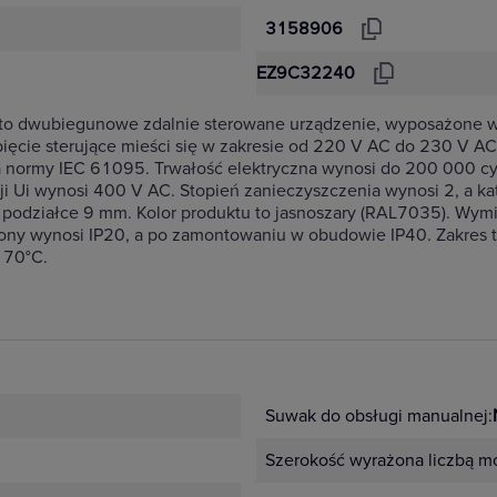
3158906
EZ9C32240
t to dwubiegunowe zdalnie sterowane urządzenie, wyposażone w
pięcie sterujące mieści się w zakresie od 220 V AC do 230 V 
 normy IEC 61095. Trwałość elektryczna wynosi do 200 000 cyk
i Ui wynosi 400 V AC. Stopień zanieczyszczenia wynosi 2, a ka
podziałce 9 mm. Kolor produktu to jasnoszary (RAL7035). Wymiar
ny wynosi IP20, a po zamontowaniu w obudowie IP40. Zakres t
 70°C.
Suwak do obsługi manualnej:
Szerokość wyrażona liczbą m