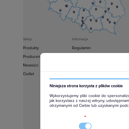
Sklep
Informacje
Produkty
Regulamin
Producenci
Polityka prywatności
Nowości
Regulamin usługi newsletter
Outlet
Zakup urządzeń z czynnikiem c
Warunki dostaw
Niniejsza strona korzysta z plików cookie
Lista oddziałów
Wykorzystujemy pliki cookie do spersonalizo
Konfiguratory
jak korzystasz z naszej witryny, udostępni
otrzymanymi od Ciebie lub uzyskanymi podcz
Najczęściej zadawane pytania
RODO
*