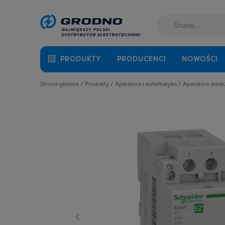
PRODUKTY
PRODUCENCI
NOWOŚCI
Strona główna
Produkty
Aparatura i automatyka
Aparatura mod
Akcesoria montażowe
Aparatura do kompensacji mocy bie
Automaty 
Aparatura i automatyka
Aparatura i urządzenia zasilania r
Detektory 
Automatyka Budynkowa
Aparatura modułowa nn
Dzwonki 
Baterie, akumulatory
Aparatura pomiarowa
Gniazda m
Fotowoltaika
Aparatura rozruchowa do silników e
Lampki mo
Kable i przewody
Aparatura średniego napięcia
Ograniczni
Łączniki i gniazda
Aparatura zasilająca
Podstawy 
Narzędzia i mierniki
Automatyka przemysłowa
Pozostałe 
Ochrona odgromowa
Czujniki i wyłączniki krańcowe
Przekaźnik
Odzież ochronna i BHP
Elementy pasywne
Przekaźniki
Osprzęt siłowy, przenośny
Elementy sterowania i sygnalizacji
Przyciski
Oświetlenie
Optoelektronika
Regulatory
Pompy ciepła
Przekaźniki
Rozłącznik
Prowadzenie kabli
Rozłączniki i podstawy bezpieczni
Rozłączniki
Rozdzielnice i obudowy
Sterownie i zabezpieczenie silnikó
Ściemniac
Sieci zewnętrzne
Wyłączniki, rozłączniki
Styczniki
Stacje ładowania
Styki pom
Systemy bezpieczeństwa
Szyny łącz