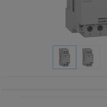
Systemy HVAC
Transform
Technika grzewcza
Wkładki be
Technika instalacyjna
Wkładki be
Wyłączniki
Wyłącznik
Wyłącznik
Wyłącznik
Wyłączniki
Wyłączniki
Wyłącznik
Wyzwalacz
Wyzwalacz
Zegary ste