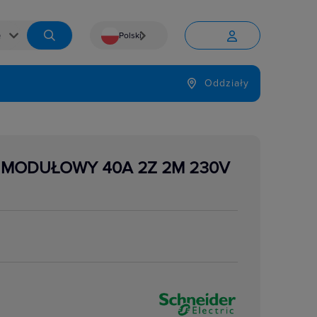
Polski


Język
Oddziały

 MODUŁOWY 40A 2Z 2M 230V