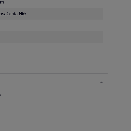
mm
sażenia:
Nie
)