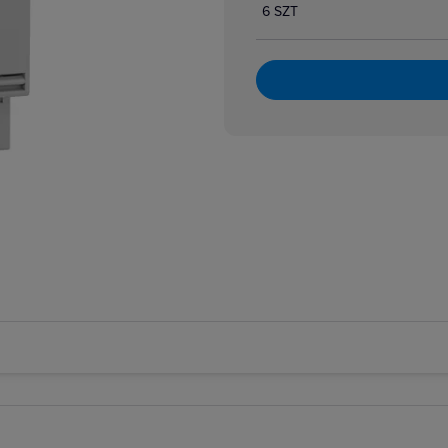
6 SZT
atory dzwonkowe
zpiecznikowe cylindryczne
zpiecznikowe cylindryczne miniaturowe
 i bloki różnicowoprądowe
i nadmiarowoprądowe
i przeciwpożarowe
i różnicowoprądowe z członem nadprądowym
 selektywne
 taryfowe
i zmierzchowe
e podnapięciowe
e wzrostowe
rujące analogowe i cyfrowe