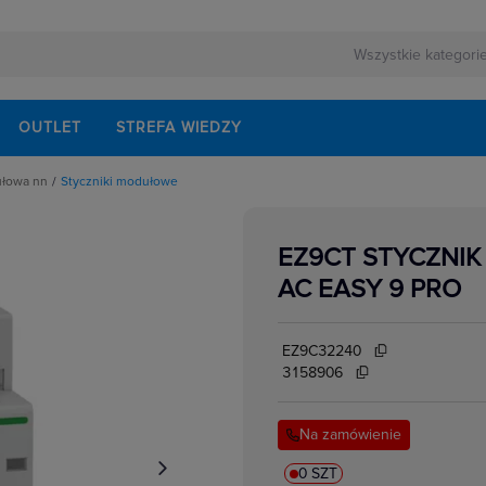
OUTLET
STREFA WIEDZY
ułowa nn
Styczniki modułowe
rnej
schodowe
ezerwowego
iskrzenia
modułowe
EZ9CT STYCZNIK
odułowe
lektrycznych
dułowe
AC EASY 9 PRO
ki mocy
bezpiecznikowe do wkładek cylindrycznych
akcesoria
i impulsowe
EZ9C32240
 instalacyjne
 modułowe
3158906
 temperatury
i bezpiecznikowe D0
kowe
 i przełączniki
Na zamówienie
w elektrycznych
ze
 modułowe
ocnicze
0 SZT
eniowe widełkowe i sztyftowe