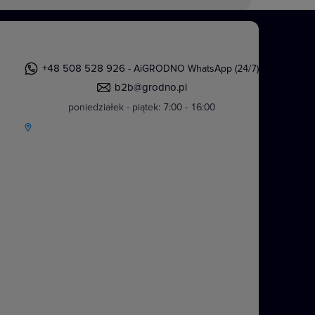
+48 508 528 926
- AiGRODNO WhatsApp (24/7)
b2b@grodno.pl
poniedziałek - piątek: 7:00 - 16:00
y IP44 w standardowym kolorze
nczych i wielokrotnych. Stopień