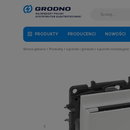
PRODUKTY
PRODUCENCI
NOWOŚCI
Strona główna
Produkty
Łączniki i gniazda
Łączniki instalacyjne
Akcesoria montażowe
Akcesoria
Łączniki hotel
Aparatura i automatyka
Gniazda
Łączniki krzyż
Automatyka Budynkowa
Łączniki instalacyjne
Łączniki miniat
Baterie, akumulatory
Osprzęt M45
Łączniki obroto
Fotowoltaika
Przyciski
Łączniki pojed
Kable i przewody
Puszki instalacyjne
Łączniki schod
Łączniki i gniazda
Ramki, klawisze, plakietki
Łączniki świec
Narzędzia i mierniki
Ściemniacze
Łączniki wielo
Ochrona odgromowa
Słupki i kolumny zasilające
Łaczniki żaluzj
Odzież ochronna i BHP
Termostaty i regulatory
Radia i głośniki
Osprzęt siłowy, przenośny
Oświetlenie
Pompy ciepła
Prowadzenie kabli