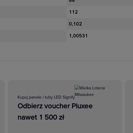
88
a dzięki całemu spektrum funkcji sterowania. Korzystaj z więk
112
 podświetlania LED w łącznikach podświetlanych i ze wskaźnik
0,102
efektywność energetyczną.
1,00531
Gniazda multimedialne
Kompleksowa oferta i komfort wyboru. 
Kompletna oferta produktów dedykowa
Kupuj panele i tuby LED Signify
multimedialnych analogowych lub cyf
Odbierz voucher Pluxee
telewizji, telefonu i Internetu oraz pr
nawet 1 500 zł
lub monitora.