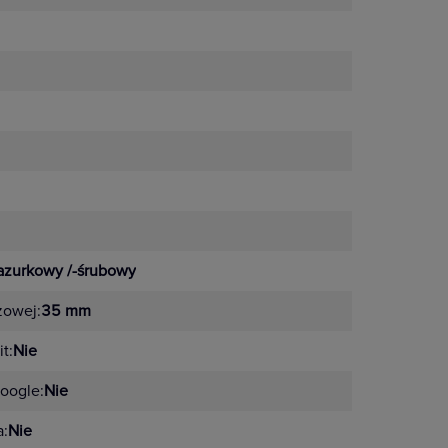
otkowane
azurkowy /-śrubowy
żowej:
35 mm
t:
Nie
oogle:
Nie
a:
Nie