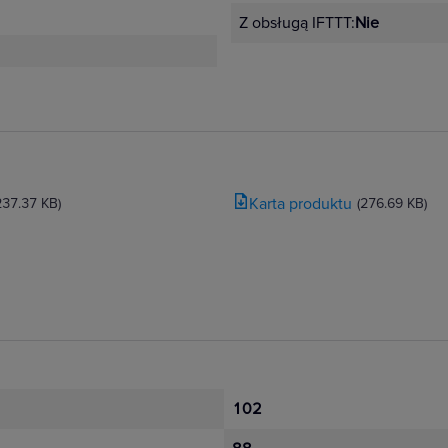
,
Z obsługą IFTTT:
Nie
zurków,
Niloe Step to
iemu będziesz miał
Karta produktu
237.37 KB)
(276.69 KB)
. Gniazda płaskie
 rozwiązania
anie przestrzeni
102