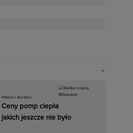
szego komfortu, bezpieczeństwa i
iem zapewnia optymalną
Dźwięk jest częścią naszego życia.
nych do przesyłania sygnałów
Hitachi i Auratsu
rowych zapewniających dostęp do
Ceny pomp ciepła
zesyłanie sygnału A/V do projektora
jakich jeszcze nie było