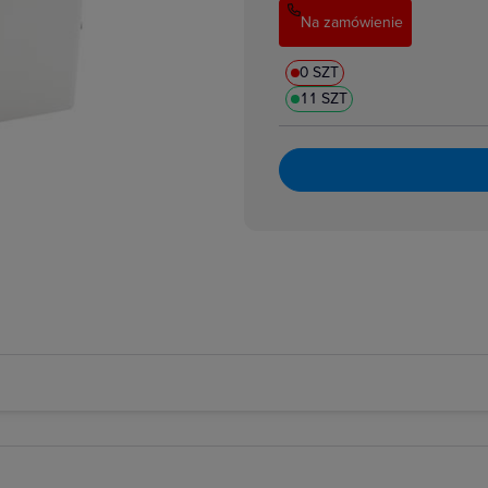
Na zamówienie
0 SZT
11 SZT