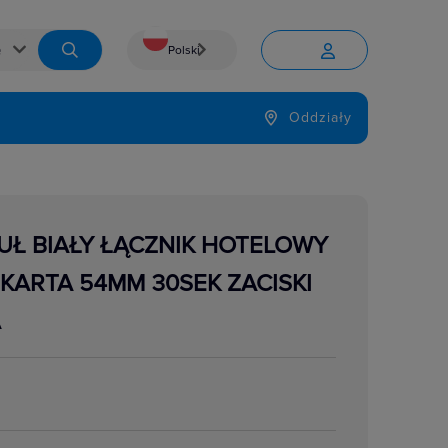
Polski


Język
Oddziały

UŁ BIAŁY ŁĄCZNIK HOTELOWY
KARTA 54MM 30SEK ZACISKI
A