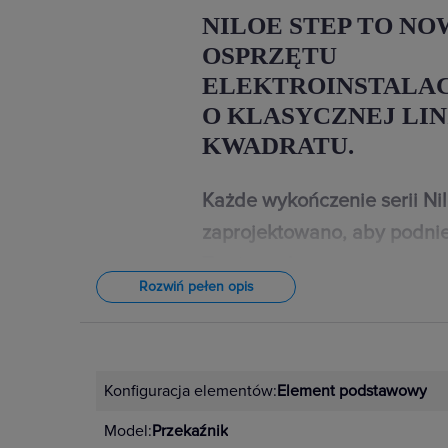
NILOE STEP TO NO
OSPRZĘTU
ELEKTROINSTALA
O KLASYCZNEJ LIN
KWADRATU.
Każde wykończenie serii Ni
zaprojektowano, aby podnie
Twojego domu.
Rozwiń pełen opis
W przypadku wystroju wnętrz znac
najdrobniejsze detale. Dlatego łączn
Niloe Step dostępne są w 4 kolorac
Konfiguracja elementów:
Element podstawowy
czarnym, aluminium i stalowym. Un
Model:
Przekaźnik
kompozycje dopasowane do indyw