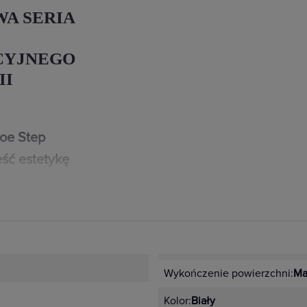
WA SERIA
CYJNEGO
II
loe Step
ść estetykę
zenie mają nawet
iki i gniazda serii
h: białym,
Wykończenie powierzchni:
Ma
ikalne
idualnych wnętrz
Kolor:
Biały