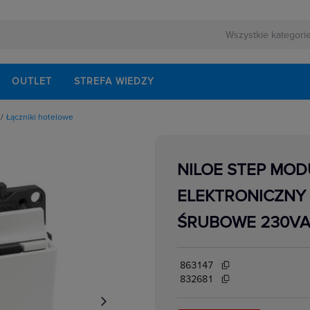
OUTLET
STREFA WIEDZY
Łączniki hotelowe
owe
owe
urowe
NILOE STEP MOD
we wielostopniowe
yncze
ELEKTRONICZNY 
owe
znikowe
ŚRUBOWE 230V
biegunowe
owe
863147
832681