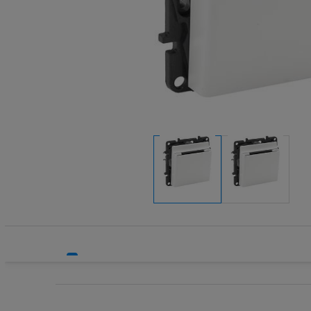
Rozdzielnice i obudowy
Sieci zewnętrzne
Stacje ładowania
Systemy bezpieczeństwa
Systemy HVAC
Technika grzewcza
Technika instalacyjna