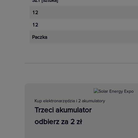
SZT
[sztuka]
Zwiększona funkcjonalność i wygod
12
oszczędności energii. Technologia
12
niezawodność, długi cykl życia i 
Paczka
Zobacz więcej
Kup elektronarzędzia i 2 akumulatory
Trzeci akumulator
odbierz za 2 zł