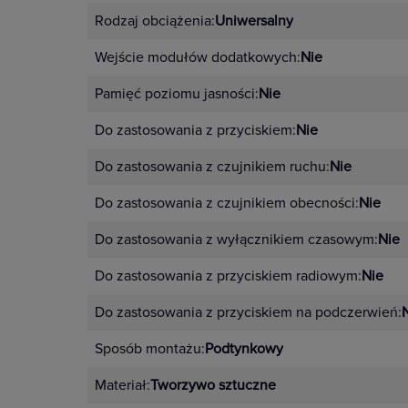
można stworzyć dzięki 10 kolorom
Rodzaj obciążenia:
Uniwersalny
4 pełne kolory – ramki i mech
Wejście modułów dodatkowych:
Nie
Klasyczna elegancja czerni – cz
Pamięć poziomu jasności:
Nie
Pastelowe odcienie – pudrowy 
Do zastosowania z przyciskiem:
Nie
Nowoczesne kolory imitujące m
Do zastosowania z czujnikiem ruchu:
Nie
Do zastosowania z czujnikiem obecności:
Nie
Zalety mechanizmu Niloe S
Do zastosowania z wyłącznikiem czasowym:
Nie
automatyczne zaciski do szybkie
Do zastosowania z przyciskiem radiowym:
Nie
nacięcia prowadzące do łatwie
Do zastosowania z przyciskiem na podczerwień:
dopasowania,
Sposób montażu:
Podtynkowy
znaki pozycji ON/OFF
powiększony obszar pozycjono
Materiał:
Tworzywo sztuczne