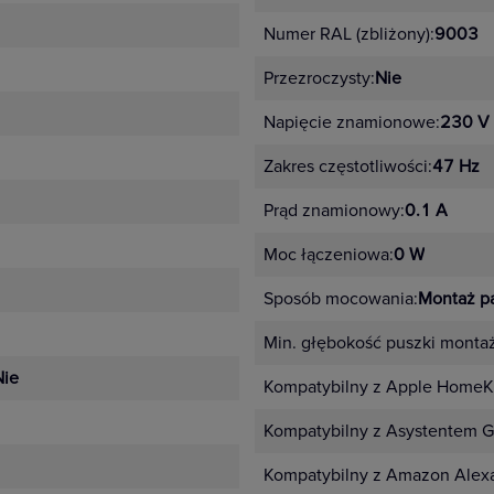
 ramek.
Numer RAL (zbliżony):
9003
anizmy dopasowane kolorystycznie
Przezroczysty:
Nie
arny i antracyt
Napięcie znamionowe:
230 V
róż, miętowy, perłowy
etal – stalowy, aluminium, stal szczotkowana, aluminium szcz
Zakres częstotliwości:
47 Hz
Prąd znamionowy:
0.1 A
Moc łączeniowa:
0 W
tep
Sposób mocowania:
Montaż p
j instalacji,
Min. głębokość puszki monta
jszego
Nie
Kompatybilny z Apple HomeKi
Kompatybilny z Asystentem G
wania,
Kompatybilny z Amazon Alex