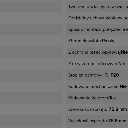
 ramek.
Tworzenie własnych rozwiąza
anizmy dopasowane kolorystycznie
Oddzielny uchwyt kablowy od
arny i antracyt
Sposób montażu połączenia 
róż, miętowy, perłowy
Kierunek wylotu:
Prosty
etal – stalowy, aluminium, stal szczotkowana, aluminium szcz
Z ochroną przeciwpyłową:
Nie
Z rezystorem końcowym:
Nie
tep
Stopień ochrony (IP):
IP20
j instalacji,
Kodowane mechanicznie:
Nie
jszego
Kodowanie kolorem:
Tak
Szerokość osprzętu:
75.8 mm
wania,
Wysokość osprzętu:
75.8 mm