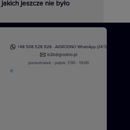
jakich jeszcze nie było
+48 508 528 926
- AiGRODNO WhatsApp (24/7)
b2b@grodno.pl
poniedziałek - piątek: 7:00 - 16:00
y IP44 w standardowym kolorze
nczych i wielokrotnych. Stopień