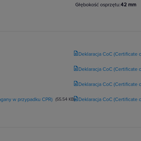
,
Głębokość osprzętu:
42 mm
zurków,
Niloe Step to
Deklaracja CoC (Certificate
iemu będziesz miał
. Gniazda płaskie
Deklaracja CoC (Certificate
 rozwiązania
Deklaracja CoC (Certificate
anie przestrzeni
magany w przypadku CPR)
Deklaracja CoC (Certificate
(55.54 KB)