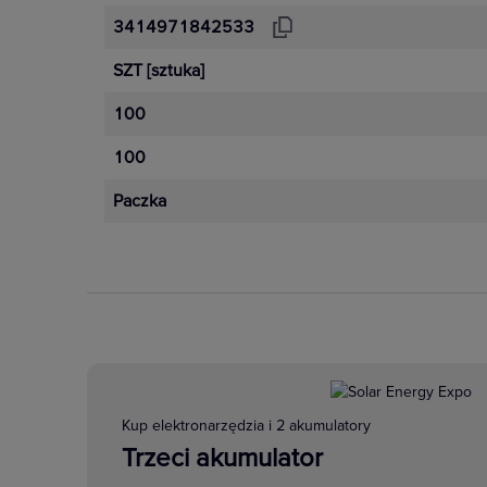
Zwiększona funkcjonalność i wygod
3414971842533
oszczędności energii. Technologia
SZT
[sztuka]
niezawodność, długi cykl życia i 
100
100
Zobacz więcej
Paczka
Kup elektronarzędzia i 2 akumulatory
Trzeci akumulator