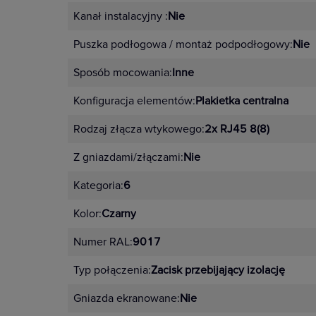
można stworzyć dzięki 10 kolorom
Kanał instalacyjny :
Nie
4 pełne kolory – ramki i mech
Puszka podłogowa / montaż podpodłogowy:
Nie
Klasyczna elegancja czerni – cz
Sposób mocowania:
Inne
Pastelowe odcienie – pudrowy 
Konfiguracja elementów:
Plakietka centralna
Nowoczesne kolory imitujące m
Rodzaj złącza wtykowego:
2x RJ45 8(8)
Z gniazdami/złączami:
Nie
Zalety mechanizmu Niloe S
Kategoria:
6
automatyczne zaciski do szybkie
Kolor:
Czarny
nacięcia prowadzące do łatwie
Numer RAL:
9017
dopasowania,
Typ połączenia:
Zacisk przebijający izolację
znaki pozycji ON/OFF
powiększony obszar pozycjono
Gniazda ekranowane:
Nie