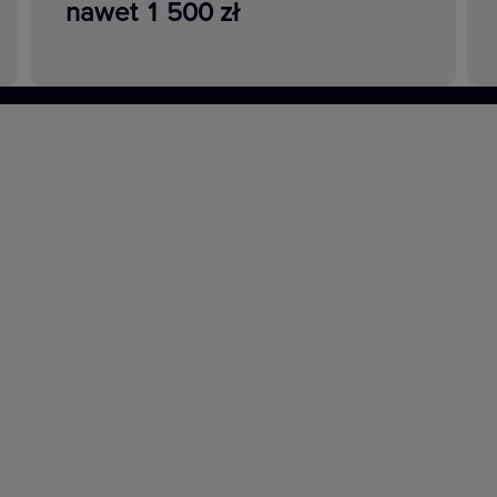
nawet 1 500 zł
Zobacz więcej
szcz, promienie
oe Step są
a we wszystkich
ędu na pogodę
wane do Twoich
chanizmy i akcesoria pozwalające na uzyskanie stopnia ochron
 stalowym. Mogą być montowane w dedykowanych ramkach pojedy