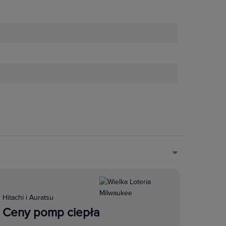
szego komfortu, bezpieczeństwa i
iem zapewnia optymalną
Dźwięk jest częścią naszego życia.
nych do przesyłania sygnałów
rowych zapewniających dostęp do
zesyłanie sygnału A/V do projektora
Hitachi i Auratsu
Ceny pomp ciepła