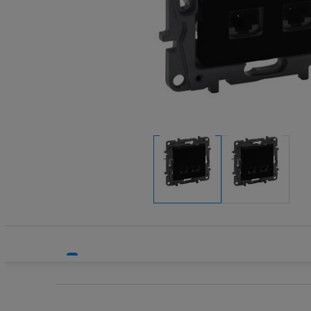
Rozdzielnice i obudowy
Sieci zewnętrzne
Stacje ładowania
Systemy bezpieczeństwa
Systemy HVAC
Technika grzewcza
Technika instalacyjna