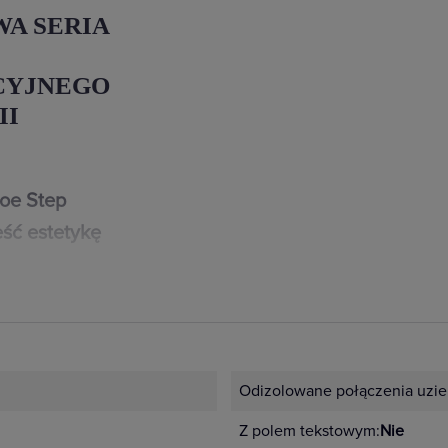
WA SERIA
CYJNEGO
II
loe Step
ść estetykę
zenie mają nawet
iki i gniazda serii
h: białym,
Odizolowane połączenia uzie
ikalne
Z polem tekstowym:
Nie
idualnych wnętrz