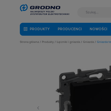
PRODUKTY
PRODUCENCI
NOWOŚCI
Strona główna
Produkty
Łączniki i gniazda
Gniazda
Gniazda t
Akcesoria montażowe
Akcesoria
Gniazda anten
Aparatura i automatyka
Gniazda
Gniazda głośni
Automatyka Budynkowa
Łączniki instalacyjne
Gniazda hermet
Baterie, akumulatory
Osprzęt M45
Gniazda hermet
Fotowoltaika
Przyciski
Gniazda instala
Kable i przewody
Puszki instalacyjne
Gniazda multim
Łączniki i gniazda
Ramki, klawisze, plakietki
Gniazda pozosta
Narzędzia i mierniki
Ściemniacze
Gniazda teleinf
Ochrona odgromowa
Słupki i kolumny zasilające
Wpusty kablow
Odzież ochronna i BHP
Termostaty i regulatory
Zestawy łączon
Osprzęt siłowy, przenośny
Oświetlenie
Pompy ciepła
Prowadzenie kabli