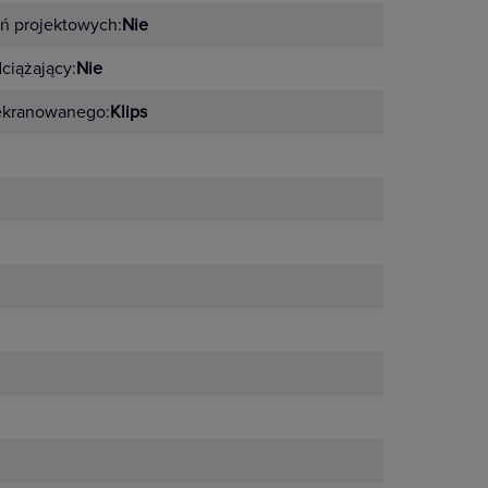
ń projektowych:
Nie
ciążający:
Nie
ekranowanego:
Klips
otkowane