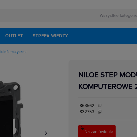
OUTLET
STREFA WIEDZY
eleinformatyczne
owe
kowe
yczne natynkowe
NILOE STEP MO
yczne podtynkowe
cyjne
KOMPUTEROWE 2X
edialne, HDMI,USB
łe,ekwipotencjalne,
ormatyczne
863562
e
832753
e
Na zamówienie