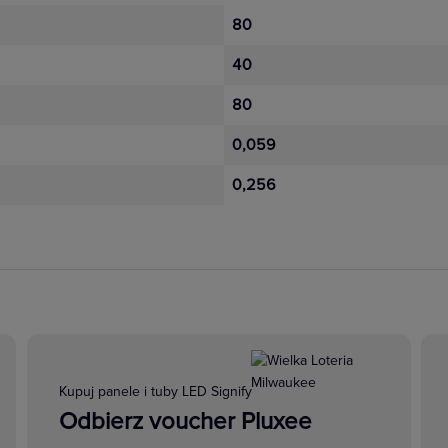
a dzięki całemu spektrum funkcji sterowania. Korzystaj z więk
80
 podświetlania LED w łącznikach podświetlanych i ze wskaźnik
40
efektywność energetyczną.
80
0,059
0,256
Gniazda multimedialne
Kompleksowa oferta i komfort wyboru. 
Kompletna oferta produktów dedykowa
multimedialnych analogowych lub cyf
telewizji, telefonu i Internetu oraz pr
Kupuj panele i tuby LED Signify
lub monitora.
Odbierz voucher Pluxee