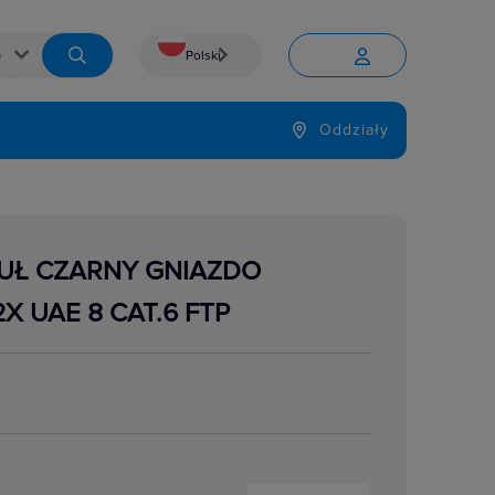
Polski


Język
Oddziały

DUŁ CZARNY GNIAZDO
 UAE 8 CAT.6 FTP