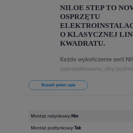
NILOE STEP TO NO
OSPRZĘTU
ELEKTROINSTALA
O KLASYCZNEJ LIN
KWADRATU.
Każde wykończenie serii Ni
zaprojektowano, aby podnie
Twojego domu.
Rozwiń pełen opis
W przypadku wystroju wnętrz znac
najdrobniejsze detale. Dlatego łączn
Niloe Step dostępne są w 4 kolorac
Montaż natynkowy:
Nie
czarnym, aluminium i stalowym. Un
Montaż podtynkowy:
Tak
kompozycje dopasowane do indyw