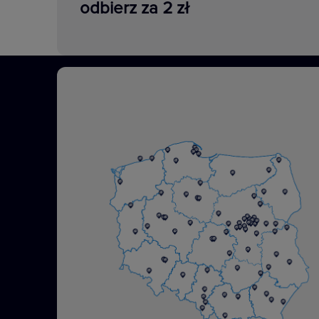
odbierz za 2 zł
Osprzęt IP44
Niezależnie od tego czy jest to de
słoneczne, czy susza. Produkty Nil
zaprojektowane do funkcjonowani
warunkach pogodowych. Bez wzgl
mamy zawsze rozwiązanie dopaso
potrzeb.
Zobacz więcej
W serii Niloe Step dostępne są me
białym oraz czarnym, aluminium i