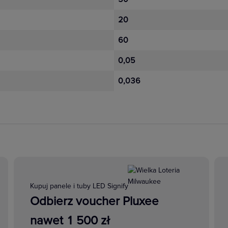
20
Niloe Step to
60
iemu będziesz miał
. Gniazda płaskie
0,05
 rozwiązania
0,036
anie przestrzeni
Kupuj panele i tuby LED Signify
a dzięki całemu spektrum funkcji sterowania. Korzystaj z więk
Odbierz voucher Pluxee
 podświetlania LED w łącznikach podświetlanych i ze wskaźnik
nawet 1 500 zł
efektywność energetyczną.