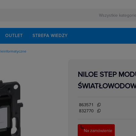
OUTLET
STREFA WIEDZY
eleinformatyczne
owe
kowe
yczne natynkowe
NILOE STEP MO
yczne podtynkowe
cyjne
ŚWIATŁOWODOWE
edialne, HDMI,USB
łe,ekwipotencjalne,
ormatyczne
863571
e
832770
e
Na zamówienie