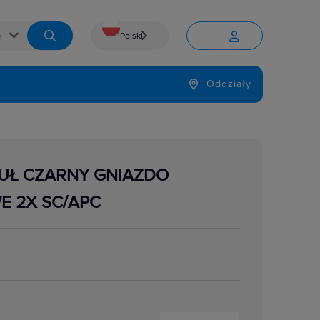
Polski


Język
Oddziały

DUŁ CZARNY GNIAZDO
 2X SC/APC