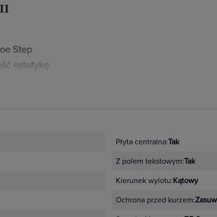
II
loe Step
ść estetykę
zenie mają nawet
iki i gniazda serii
h: białym,
Płyta centralna:
Tak
ikalne
Z polem tekstowym:
Tak
idualnych wnętrz
 ramek.
Kierunek wylotu:
Kątowy
anizmy dopasowane kolorystycznie
Ochrona przed kurzem:
Zasuw
arny i antracyt