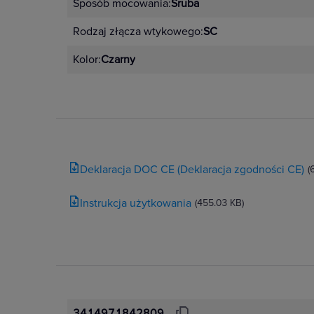
Sposób mocowania:
Śruba
Pastelowe odcienie – pudrowy 
Rodzaj złącza wtykowego:
SC
Nowoczesne kolory imitujące m
Kolor:
Czarny
Zalety mechanizmu Niloe S
automatyczne zaciski do szybkie
nacięcia prowadzące do łatwie
Deklaracja DOC CE (Deklaracja zgodności CE)
(
dopasowania,
znaki pozycji ON/OFF
Instrukcja użytkowania
(455.03 KB)
powiększony obszar pozycjono
udoskonalone mocowanie LED
szerszy zakres kotwiczenia pa
naprowadzane uchwyty.
3414971842809