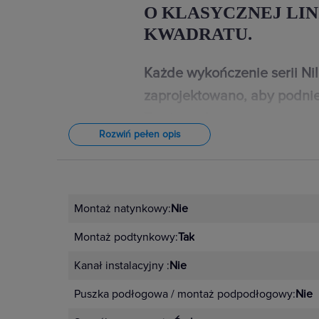
O KLASYCZNEJ LIN
KWADRATU.
Każde wykończenie serii Ni
zaprojektowano, aby podnie
Twojego domu.
Rozwiń pełen opis
W przypadku wystroju wnętrz znac
najdrobniejsze detale. Dlatego łączn
Niloe Step dostępne są w 4 kolorac
Montaż natynkowy:
Nie
czarnym, aluminium i stalowym. Un
Montaż podtynkowy:
Tak
kompozycje dopasowane do indyw
można stworzyć dzięki 10 kolorom
Kanał instalacyjny :
Nie
4 pełne kolory – ramki i mech
Puszka podłogowa / montaż podpodłogowy:
Nie
Klasyczna elegancja czerni – cz