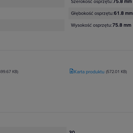
Szerokość osprzętu:
75.8 mm
róż, miętowy, perłowy
Głębokość osprzętu:
61.8 mm
etal – stalowy, aluminium, stal szczotkowana, aluminium szcz
Wysokość osprzętu:
75.8 mm
tep
j instalacji,
jszego
Karta produktu
699.67 KB)
(572.01 KB)
wania,
,
zurków,
30