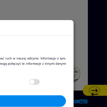
ać ruch w naszej witrynie. Informacje o tym,
mogą połączyć te informacje z innymi danymi
y IP44 w standardowym kolorze
nczych i wielokrotnych. Stopień
tkowych akcesoriów.
Social media