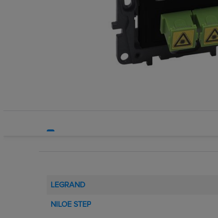
Rozdzielnice i obudowy
Sieci zewnętrzne
Stacje ładowania
Systemy bezpieczeństwa
Systemy HVAC
Technika grzewcza
Technika instalacyjna
LEGRAND
NILOE STEP