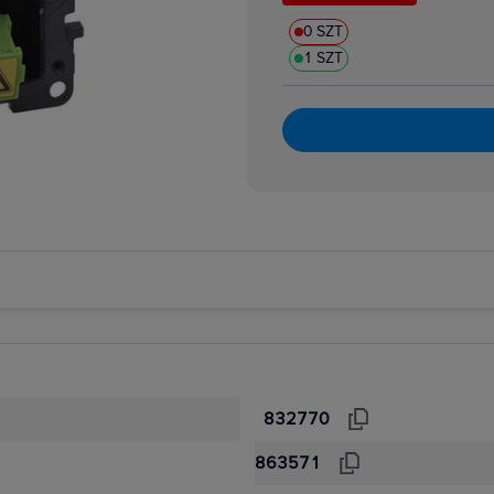
0 SZT
1 SZT
832770
863571