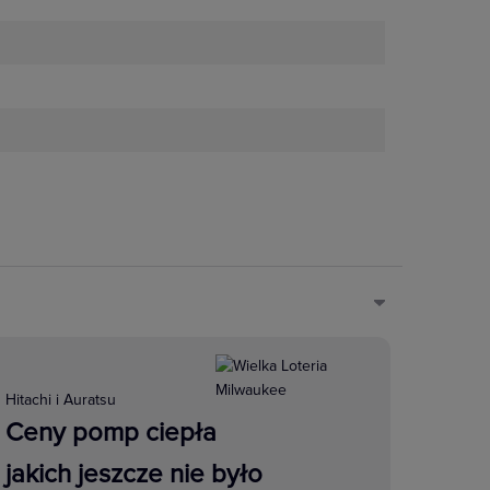
Hitachi i Auratsu
szego komfortu, bezpieczeństwa i
Ceny pomp ciepła
iem zapewnia optymalną
jakich jeszcze nie było