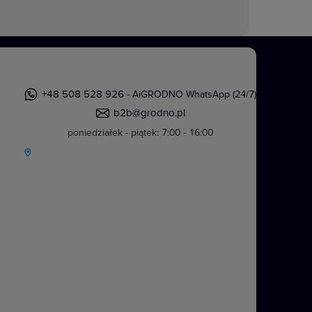
+48 508 528 926
- AiGRODNO WhatsApp (24/7)
b2b@grodno.pl
Dźwięk jest częścią naszego życia.
poniedziałek - piątek: 7:00 - 16:00
nych do przesyłania sygnałów
rowych zapewniających dostęp do
zesyłanie sygnału A/V do projektora