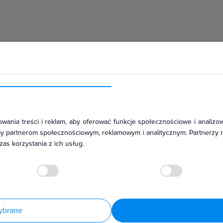
szcz, promienie
oe Step są
a we wszystkich
ędu na pogodę
tter
wane do Twoich
hłodniczym
wania treści i reklam, aby oferować funkcje społecznościowe i analizow
amy partnerom społecznościowym, reklamowym i analitycznym. Partnerzy 
tania
as korzystania z ich usług.
chanizmy i akcesoria pozwalające na uzyskanie stopnia ochron
 stalowym. Mogą być montowane w dedykowanych ramkach pojedy
olnych łącznikach 1- i 2-klawiszowych z wykorzystaniem doda
ybrane