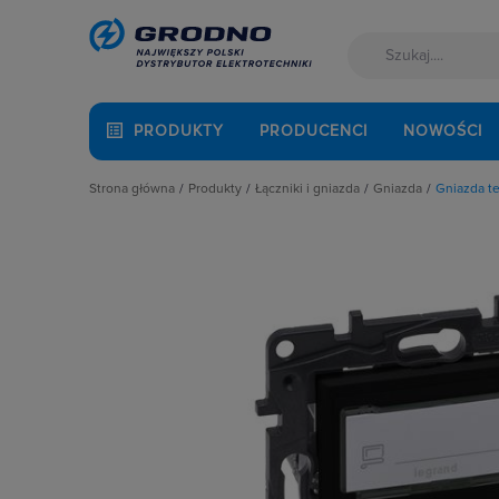
PRODUKTY
PRODUCENCI
NOWOŚCI
Strona główna
Produkty
Łączniki i gniazda
Gniazda
Gniazda t
Akcesoria montażowe
Akcesoria
Gniazda anten
Aparatura i automatyka
Gniazda
Gniazda głośni
Automatyka Budynkowa
Łączniki instalacyjne
Gniazda hermet
Baterie, akumulatory
Osprzęt M45
Gniazda hermet
Fotowoltaika
Przyciski
Gniazda instala
Kable i przewody
Puszki instalacyjne
Gniazda multim
Łączniki i gniazda
Ramki, klawisze, plakietki
Gniazda pozosta
Narzędzia i mierniki
Ściemniacze
Gniazda teleinf
Ochrona odgromowa
Słupki i kolumny zasilające
Wpusty kablow
Odzież ochronna i BHP
Termostaty i regulatory
Zestawy łączon
Osprzęt siłowy, przenośny
Oświetlenie
Pompy ciepła
Prowadzenie kabli