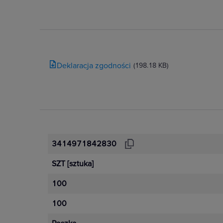
udoskonalone mocowanie LED
szerszy zakres kotwiczenia pa
naprowadzane uchwyty.
Dystrybucja energii
Deklaracja zgodności
(198.18 KB)
Szeroka oferta, niezawodny wybór. 
pełny asortyment gniazd. Dzięki n
łączność z siecią i z całym światem
2P+Z z USB typu C to kompaktowe
zapewniające oszczędne wykorzyst
3414971842830
w Twoim domu.
SZT
[sztuka]
100
Zobacz więcej
100
Większa kontrola