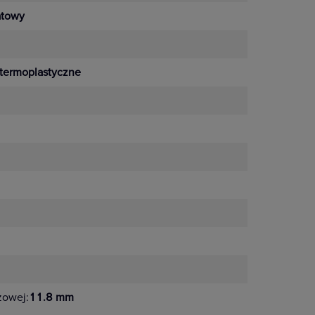
towy
termoplastyczne
otkowane
żowej:
11.8 mm