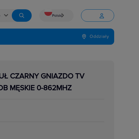
Polski


Język
Oddziały

UŁ CZARNY GNIAZDO TV
B MĘSKIE 0-862MHZ