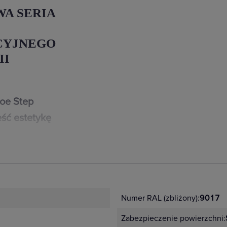
WA SERIA
CYJNEGO
II
loe Step
ść estetykę
zenie mają nawet
iki i gniazda serii
h: białym,
Numer RAL (zbliżony):
9017
ikalne
Zabezpieczenie powierzchni:
idualnych wnętrz