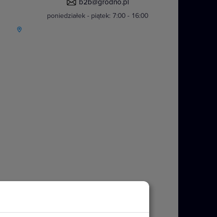
b2b@grodno.pl
poniedziałek - piątek: 7:00 - 16:00
y IP44 w standardowym kolorze
nczych i wielokrotnych. Stopień