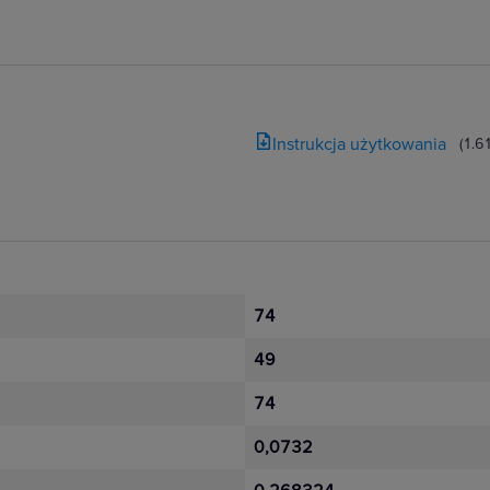
,
zurków,
Instrukcja użytkowania
(1.6
Niloe Step to
iemu będziesz miał
. Gniazda płaskie
 rozwiązania
anie przestrzeni
74
49
74
0,0732