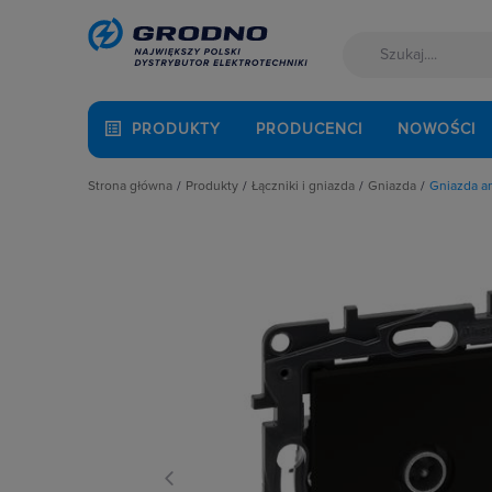
PRODUKTY
PRODUCENCI
NOWOŚCI
Strona główna
Produkty
Łączniki i gniazda
Gniazda
Gniazda a
Akcesoria montażowe
Akcesoria
Gniazda anten
Aparatura i automatyka
Gniazda
Gniazda głośni
Automatyka Budynkowa
Łączniki instalacyjne
Gniazda hermet
Baterie, akumulatory
Osprzęt M45
Gniazda hermet
Fotowoltaika
Przyciski
Gniazda instala
Kable i przewody
Puszki instalacyjne
Gniazda multim
Łączniki i gniazda
Ramki, klawisze, plakietki
Gniazda pozosta
Narzędzia i mierniki
Ściemniacze
Gniazda teleinf
Ochrona odgromowa
Słupki i kolumny zasilające
Wpusty kablow
Odzież ochronna i BHP
Termostaty i regulatory
Zestawy łączon
Osprzęt siłowy, przenośny
Oświetlenie
Pompy ciepła
Prowadzenie kabli