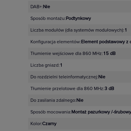
można stworzyć dzięki 10 kolorom
DAB+:
Nie
4 pełne kolory – ramki i mech
Sposób montażu:
Podtynkowy
Klasyczna elegancja czerni – cz
Liczba modułów (dla systemów modułowych):
1
Pastelowe odcienie – pudrowy 
Konfiguracja elementów:
Element podstawowy z c
Nowoczesne kolory imitujące m
Tłumienie wejściowe dla 860 MHz:
15 dB
Liczba gniazd:
1
Zalety mechanizmu Niloe S
Do rozdzielni teleinformatycznej:
Nie
automatyczne zaciski do szybkie
Tłumienie przelotowe dla 860 MHz:
3 dB
nacięcia prowadzące do łatwie
Do zasilania zdalnego:
Nie
dopasowania,
Sposób mocowania:
Montaż pazurkowy /-śrubow
znaki pozycji ON/OFF
powiększony obszar pozycjono
Kolor:
Czarny