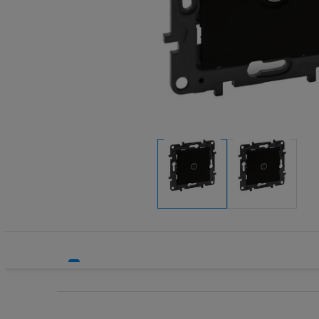
Rozdzielnice i obudowy
Sieci zewnętrzne
Stacje ładowania
Systemy bezpieczeństwa
Systemy HVAC
Technika grzewcza
Technika instalacyjna