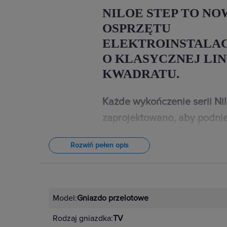
NILOE STEP TO NO
OSPRZĘTU
ELEKTROINSTALA
O KLASYCZNEJ LIN
KWADRATU.
Każde wykończenie serii Ni
zaprojektowano, aby podnie
Twojego domu.
Rozwiń pełen opis
W przypadku wystroju wnętrz znac
najdrobniejsze detale. Dlatego łączn
Niloe Step dostępne są w 4 kolorac
Model:
Gniazdo przelotowe
czarnym, aluminium i stalowym. Un
Rodzaj gniazdka:
TV
kompozycje dopasowane do indyw