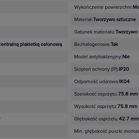
 ramek.
Wykończenie powierzchni:
Ma
anizmy dopasowane kolorystycznie
Materiał:
Tworzywo sztuczne
arny i antracyt
Gatunek materiału:
Tworzywo 
róż, miętowy, perłowy
entralną plakietką osłonową
Bezhalogenowe:
Tak
etal – stalowy, aluminium, stal szczotkowana, aluminium szcz
Model antybakteryjny:
Nie
Stopień ochrony (IP):
IP20
tep
Odporność udarowa:
IK04
j instalacji,
Szerokość osprzętu:
75.8 mm
jszego
Wysokość osprzętu:
75.8 mm
y
Głębokość osprzętu:
42.7 mm
wania,
Min. głębokość puszki monta