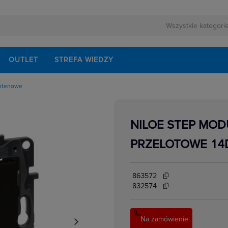
OUTLET
STREFA WIEDZY
ntenowe
owe
kowe
yczne natynkowe
NILOE STEP MOD
yczne podtynkowe
cyjne
PRZELOTOWE 14D
edialne, HDMI,USB
łe,ekwipotencjalne,
ormatyczne
863572
e
832574
e
Na zamówienie