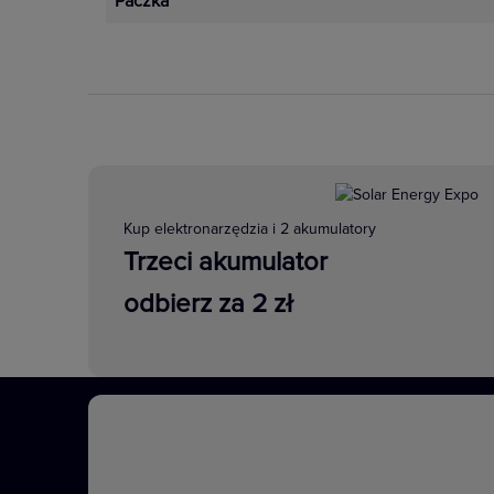
Paczka
Zwiększona funkcjonalność i wygod
oszczędności energii. Technologia
niezawodność, długi cykl życia i 
Zobacz więcej
Kup elektronarzędzia i 2 akumulatory
Trzeci akumulator
odbierz za 2 zł