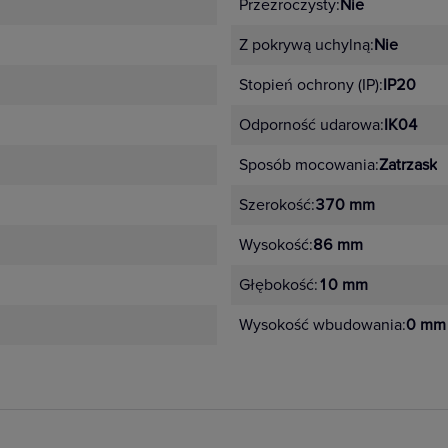
Przezroczysty:
Nie
róż, miętowy, perłowy
Z pokrywą uchylną:
Nie
etal – stalowy, aluminium, stal szczotkowana, aluminium szcz
Stopień ochrony (IP):
IP20
Odporność udarowa:
IK04
tep
Sposób mocowania:
Zatrzask
j instalacji,
Szerokość:
370 mm
jszego
Wysokość:
86 mm
Głębokość:
10 mm
wania,
Wysokość wbudowania:
0 mm
,
zurków,