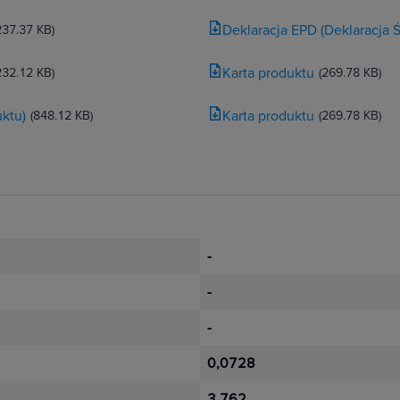
Deklaracja EPD (Deklaracja
237.37 KB)
Niloe Step to
Karta produktu
232.12 KB)
(269.78 KB)
iemu będziesz miał
. Gniazda płaskie
ktu)
Karta produktu
(848.12 KB)
(269.78 KB)
 rozwiązania
anie przestrzeni
-
-
-
a dzięki całemu spektrum funkcji sterowania. Korzystaj z więk
 podświetlania LED w łącznikach podświetlanych i ze wskaźnik
0,0728
efektywność energetyczną.
3,762