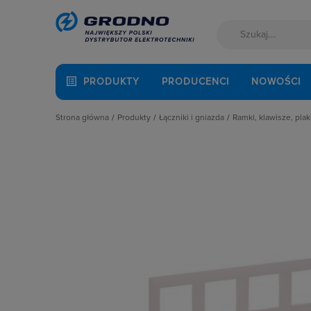
PRODUKTY
PRODUCENCI
NOWOŚCI
Strona główna
Produkty
Łączniki i gniazda
Ramki, klawisze, plak
Akcesoria montażowe
Akcesoria
Klawisze
Aparatura i automatyka
Gniazda
Plakietki, zaśle
Automatyka Budynkowa
Łączniki instalacyjne
Ramki
Baterie, akumulatory
Osprzęt M45
Fotowoltaika
Przyciski
Kable i przewody
Puszki instalacyjne
Łączniki i gniazda
Ramki, klawisze, plakietki
Narzędzia i mierniki
Ściemniacze
Ochrona odgromowa
Słupki i kolumny zasilające
Odzież ochronna i BHP
Termostaty i regulatory
Osprzęt siłowy, przenośny
Oświetlenie
Pompy ciepła
Prowadzenie kabli