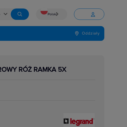
Polski


Język
Oddziały

DROWY RÓŻ RAMKA 5X