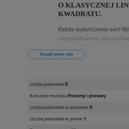
O KLASYCZNEJ LIN
KWADRATU.
Każde wykończenie serii Ni
zaprojektowano, aby podnie
Twojego domu.
Rozwiń pełen opis
W przypadku wystroju wnętrz znac
najdrobniejsze detale. Dlatego łączn
Niloe Step dostępne są w 4 kolorac
Liczba jednostek:
5
czarnym, aluminium i stalowym. Un
Kierunek montażu:
Poziomy i pionowy
kompozycje dopasowane do indyw
można stworzyć dzięki 10 kolorom
Liczba jednostek w poziomie:
5
4 pełne kolory – ramki i mech
Liczba jednostek w pionie:
1
Klasyczna elegancja czerni – cz