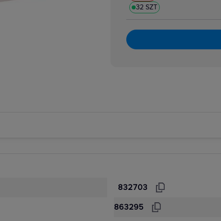
32 SZT
832703
863295