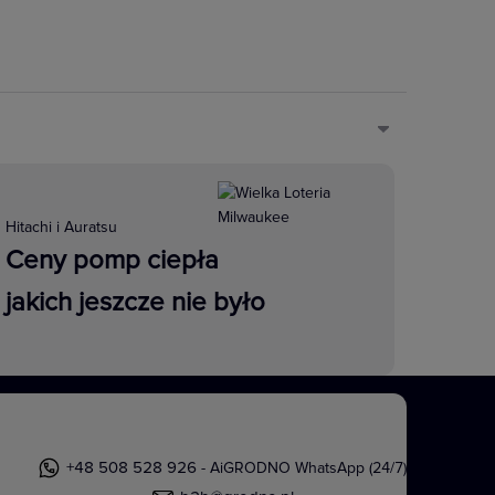
Dźwięk jest częścią naszego życia.
Hitachi i Auratsu
nych do przesyłania sygnałów
Ceny pomp ciepła
rowych zapewniających dostęp do
jakich jeszcze nie było
zesyłanie sygnału A/V do projektora
+48 508 528 926
- AiGRODNO WhatsApp (24/7)