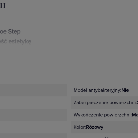
II
loe Step
ść estetykę
zenie mają nawet
iki i gniazda serii
h: białym,
Model antybakteryjny:
Nie
ikalne
Zabezpieczenie powierzchni:
idualnych wnętrz
 ramek.
Wykończenie powierzchni:
Ma
anizmy dopasowane kolorystycznie
Kolor:
Różowy
arny i antracyt