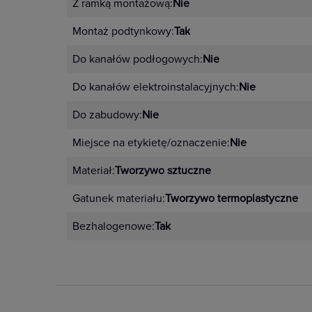
Z ramką montażową:
Nie
Pastelowe odcienie – pudrowy 
Montaż podtynkowy:
Tak
Nowoczesne kolory imitujące m
Do kanałów podłogowych:
Nie
Do kanałów elektroinstalacyjnych:
Nie
Zalety mechanizmu Niloe S
Do zabudowy:
Nie
automatyczne zaciski do szybkie
Miejsce na etykietę/oznaczenie:
Nie
nacięcia prowadzące do łatwie
Materiał:
Tworzywo sztuczne
dopasowania,
Gatunek materiału:
Tworzywo termoplastyczne
znaki pozycji ON/OFF
powiększony obszar pozycjono
Bezhalogenowe:
Tak
udoskonalone mocowanie LED
szerszy zakres kotwiczenia pa
naprowadzane uchwyty.