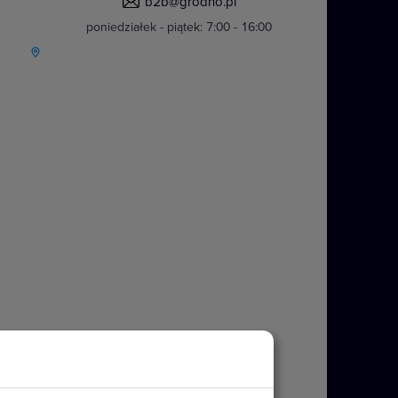
b2b@grodno.pl
poniedziałek - piątek: 7:00 - 16:00
y IP44 w standardowym kolorze
nczych i wielokrotnych. Stopień
tkowych akcesoriów.