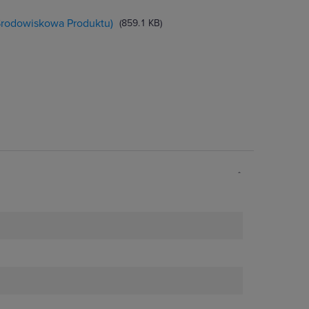
 Środowiskowa Produktu)
(859.1 KB)
szego komfortu, bezpieczeństwa i
iem zapewnia optymalną