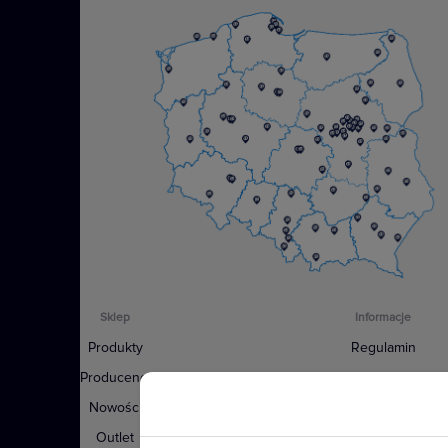
Niezależnie od tego czy jest to de
słoneczne, czy susza. Produkty Nil
zaprojektowane do funkcjonowani
warunkach pogodowych. Bez wzgl
mamy zawsze rozwiązanie dopaso
potrzeb.
Zobacz więcej
W serii Niloe Step dostępne są me
Sklep
Informacje
białym oraz czarnym, aluminium i
Produkty
Regulamin
ochrony IP44 można uzyskać w dow
Producenci
Polityka prywatności
Nowości
Regulamin usługi newsle
Outlet
Zakup urządzeń z czynnikiem c