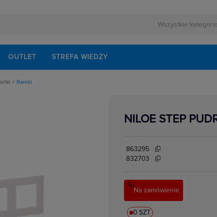
OUTLET
STREFA WIEDZY
ietki
Ramki
pki, osłonki do ramek
NILOE STEP PU
863295
832703
Na zamówienie
0 SZT