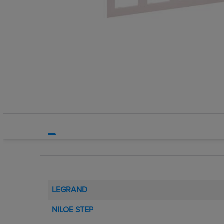
Rozdzielnice i obudowy
Sieci zewnętrzne
Stacje ładowania
Systemy bezpieczeństwa
Systemy HVAC
Technika grzewcza
Technika instalacyjna
LEGRAND
NILOE STEP