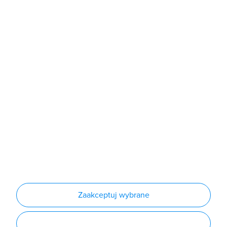
Sklep
Produkty
Producenci
Nowości
Outlet
Informacje
Regulamin
Polityka prywatności
Regulamin usługi newsletter
Zakup urządzeń z czynnikiem chłodniczym
Warunki dostaw
Lista oddziałów
Konfiguratory
Zaakceptuj wybrane
Najczęściej zadawane pytania
RODO