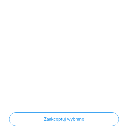
poniedziałek - piątek: 7:00 - 16:00
Sklep
Produkty
Producenci
Nowości
Outlet
Informacje
Regulamin
Polityka prywatności
Regulamin usługi newsletter
Zakup urządzeń z czynnikiem chłodniczym
Warunki dostaw
Lista oddziałów
Konfiguratory
Zaakceptuj wybrane
Najczęściej zadawane pytania
RODO