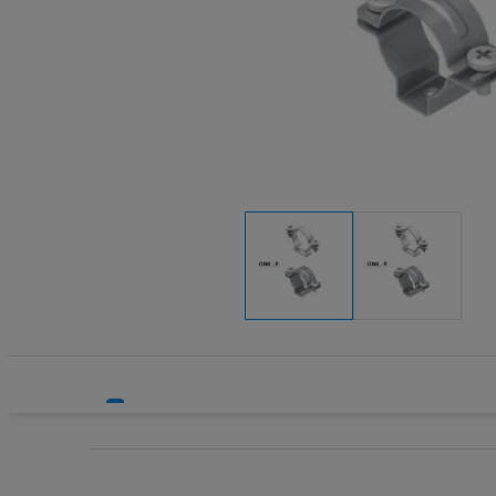
Systemy HVAC
Technika grzewcza
Technika instalacyjna