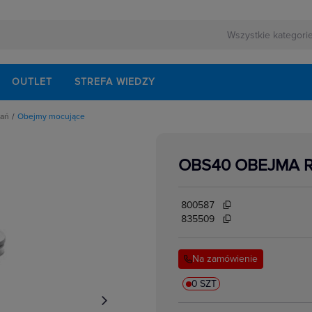
OUTLET
STREFA WIEDZY
ań
Obejmy mocujące
ażowe
bejmy kablowe
OBS40 OBEJMA 
ufy kablowe
we
cujące
kcesoria
systemy mocujące
800587
towane
ausze
835509
tażowe
 rur
ablowe
Na zamówienie
cujące
ubowe
0 SZT