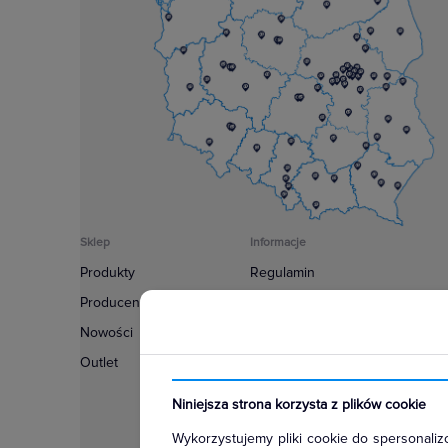
Sklep
Informacje
Produkty
Regulamin
Producenci
Polityka prywatności
Nowości
Regulamin usługi newsletter
Outlet
Zakup urządzeń z czynnikiem c
Warunki dostaw
Niniejsza strona korzysta z plików cookie
Lista oddziałów
Wykorzystujemy pliki cookie do spersonalizo