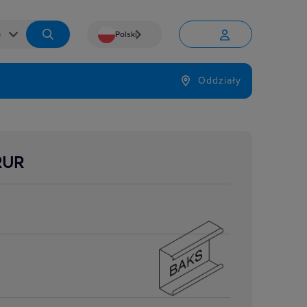
Polski


Język
Oddziały

RUR