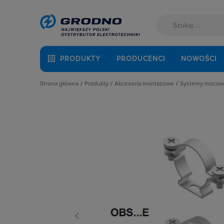
PRODUKTY
PRODUCENCI
NOWOŚCI
Strona główna
Produkty
Akcesoria montażowe
Systemy mocow
Akcesoria montażowe
Etykiety do urządzeń
Haki mont
Aparatura i automatyka
Kołki, haki, śruby, tuleje rozporowe
Klamry i o
Automatyka Budynkowa
Końcówki kablowe
Łańcuchy
Baterie, akumulatory
Materiały izolacyjne i naprawcze, m
Linki stalo
Fotowoltaika
Opaski kablowe
Obejmy mo
Kable i przewody
Osprzęt termokurczliwy
Pozostałe a
Łączniki i gniazda
Systemy mocowań
Pozostałe 
Narzędzia i mierniki
Taśmy izolacyjne
Pręty gwin
Ochrona odgromowa
Złączki
Szekle i k
Odzież ochronna i BHP
Taśmy mon
Osprzęt siłowy, przenośny
Uchwyty do
Oświetlenie
Uchwyty k
Pompy ciepła
Wsporniki
Prowadzenie kabli
Zaciski mo
Rozdzielnice i obudowy
Zaciski śr
Sieci zewnętrzne
Stacje ładowania
Systemy bezpieczeństwa