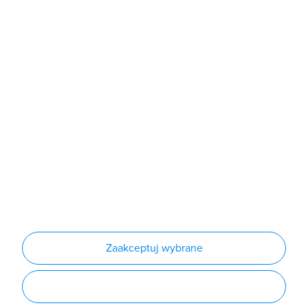
Sklep
Produkty
Producenci
Nowości
Outlet
Informacje
Regulamin
Polityka prywatności
Regulamin usługi newsletter
Zakup urządzeń z czynnikiem chłodniczym
Warunki dostaw
Lista oddziałów
Konfiguratory
Zaakceptuj wybrane
Najczęściej zadawane pytania
RODO