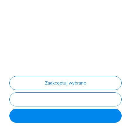
Produkty
Producenci
Nowości
Outlet
Informacje
Regulamin
Polityka prywatności
Regulamin usługi newsletter
Zakup urządzeń z czynnikiem chłodniczym
Warunki dostaw
Lista oddziałów
Konfiguratory
Zaakceptuj wybrane
Najczęściej zadawane pytania
RODO
Powered by
Certusoft
Social media