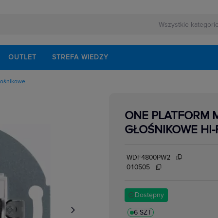
OUTLET
STREFA WIEDZY
łośnikowe
owe
kowe
yczne natynkowe
ONE PLATFORM 
yczne podtynkowe
cyjne
GŁOŚNIKOWE HI-
edialne, HDMI,USB
łe,ekwipotencjalne,
ormatyczne
e
WDF4800PW2
e
010505
Dostępny
6 SZT