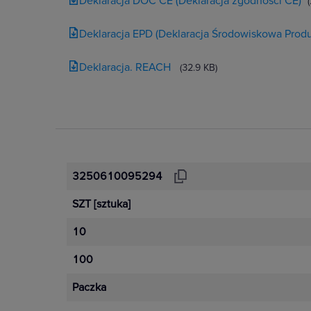
Deklaracja DOC CE (Deklaracja zgodności CE)
Deklaracja EPD (Deklaracja Środowiskowa Produ
Deklaracja. REACH
(32.9 KB)
3250610095294
SZT
[sztuka]
10
100
Paczka