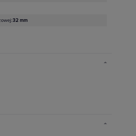
żowej:
32 mm