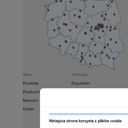
Sklep
Informacje
Produkty
Regulamin
Producenci
Polityka prywatności
Nowości
Regulamin usługi newsletter
Outlet
Zakup urządzeń z czynnikiem c
Warunki dostaw
Niniejsza strona korzysta z plików cookie
Lista oddziałów