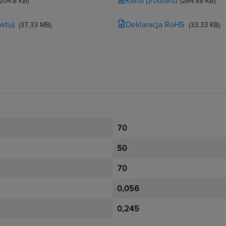
Karta produktu
(204.8 KB)
(264.88 KB)
ktu)
Deklaracja RoHS
(37.33 MB)
(33.33 KB)
70
50
70
0,056
0,245