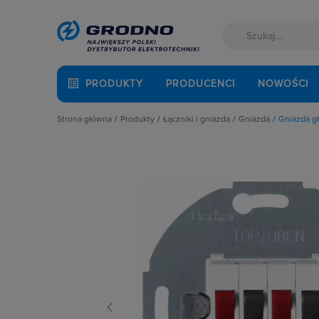
PRODUKTY
PRODUCENCI
NOWOŚCI
Strona główna
Produkty
Łączniki i gniazda
Gniazda
Gniazda g
Akcesoria montażowe
Akcesoria
Gniazda anten
Aparatura i automatyka
Gniazda
Gniazda głośni
Automatyka Budynkowa
Łączniki instalacyjne
Gniazda hermet
Baterie, akumulatory
Osprzęt M45
Gniazda hermet
Fotowoltaika
Przyciski
Gniazda instala
Kable i przewody
Puszki instalacyjne
Gniazda multim
Kuchnia i łazienka
Ramki, klawisze, plakietki
Gniazda pozosta
Łączniki i gniazda
Ściemniacze
Gniazda teleinf
Narzędzia i mierniki
Słupki i kolumny zasilające
Wpusty kablow
Ochrona odgromowa
Termostaty i regulatory
Zestawy łączon
Odzież ochronna i BHP
Osprzęt siłowy, przenośny
Oświetlenie
Pompy ciepła
Prowadzenie kabli
Rozdzielnice i obudowy
Sieci zewnętrzne
Stacje ładowania