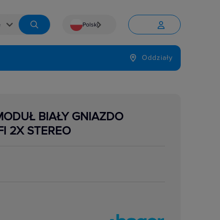
Polski


Język
Oddziały

MODUŁ BIAŁY GNIAZDO
FI 2X STEREO