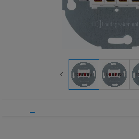
Systemy bezpieczeństwa
Systemy HVAC
Technika grzewcza
Technika instalacyjna