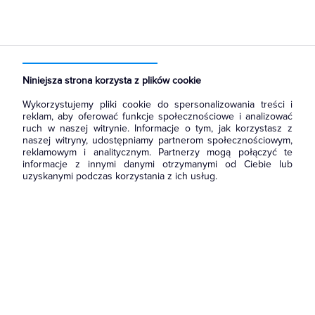
Strona główna
Produkty
Łączniki i gniazda
Ramki, klawisze, plakietki
Plakietki, zaślepki, osłonki do ramek
Niniejsza strona korzysta z plików cookie
Wykorzystujemy pliki cookie do spersonalizowania treści i
reklam, aby oferować funkcje społecznościowe i analizować
ruch w naszej witrynie. Informacje o tym, jak korzystasz z
naszej witryny, udostępniamy partnerom społecznościowym,
reklamowym i analitycznym. Partnerzy mogą połączyć te
informacje z innymi danymi otrzymanymi od Ciebie lub
uzyskanymi podczas korzystania z ich usług.