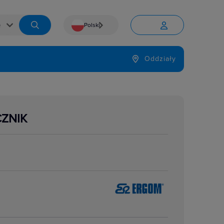
Polski


Język
Oddziały

CZNIK