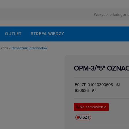
OUTLET
STREFA WIEDZY
kabli
Oznaczniki przewodów
znaczników
zewodów
OPM-3/"5" OZNA
E04ZP-01010300603
830626
Na zamówienie
0 SZT