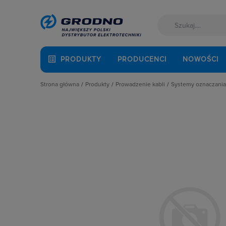
PRODUKTY
PRODUCENCI
NOWOŚCI
Strona główna
Produkty
Prowadzenie kabli
Systemy oznaczania 
Akcesoria montażowe
Dławnice kablowe i przepusty
Folie kablowe
Aparatura i automatyka
Kanały i listwy elektroinstalacyjne
Narzędzia do o
Automatyka Budynkowa
Kanały metalowe i trasy kablowe
Oznaczniki pr
Baterie, akumulatory
Osprzęt do linii napowietrznych
Fotowoltaika
Rury osłonowe, peszle, węże
Kable i przewody
Studnie kablowe
Łączniki i gniazda
Systemy instalacji podpodłogowych
Narzędzia i mierniki
Systemy oznaczania kabli
Ochrona odgromowa
Systemy przeciwpożarowe
Odzież ochronna i BHP
Osprzęt siłowy, przenośny
Oświetlenie
Pompy ciepła
Prowadzenie kabli
Rozdzielnice i obudowy
Sieci zewnętrzne
Stacje ładowania
Systemy bezpieczeństwa