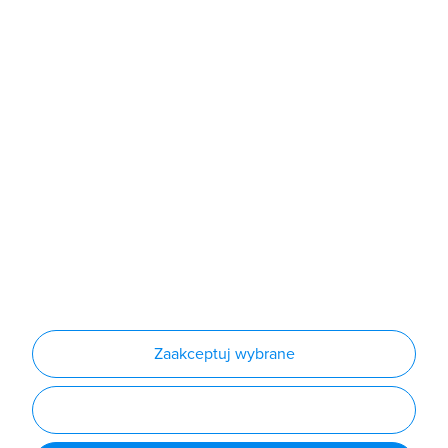
Sklep
Produkty
Producenci
Nowości
Outlet
Informacje
Regulamin
Polityka prywatności
Regulamin usługi newsletter
Zakup urządzeń z czynnikiem chłodniczym
Warunki dostaw
Lista oddziałów
Konfiguratory
Zaakceptuj wybrane
Najczęściej zadawane pytania
RODO