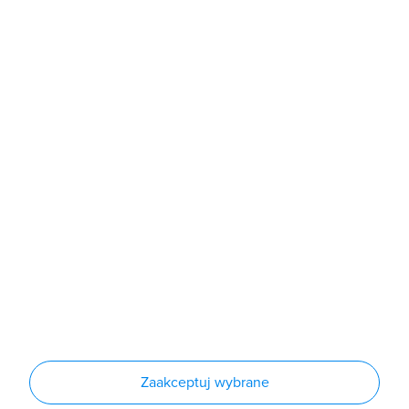
poniedziałek - piątek: 7:00 - 16:00
Sklep
Produkty
Producenci
Nowości
Outlet
Informacje
Regulamin
Polityka prywatności
Regulamin usługi newsletter
Zakup urządzeń z czynnikiem chłodniczym
Warunki dostaw
Lista oddziałów
Konfiguratory
Zaakceptuj wybrane
Najczęściej zadawane pytania
RODO