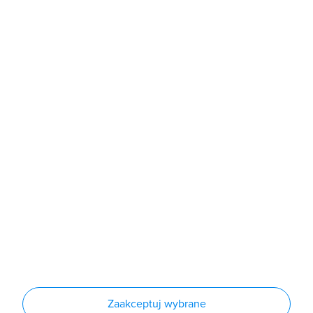
b2b@grodno.pl
poniedziałek - piątek: 7:00 - 16:00
Sklep
Produkty
Producenci
Nowości
Outlet
Informacje
Regulamin
Polityka prywatności
Regulamin usługi newsletter
Zakup urządzeń z czynnikiem chłodniczym
Warunki dostaw
Lista oddziałów
Konfiguratory
Zaakceptuj wybrane
Najczęściej zadawane pytania