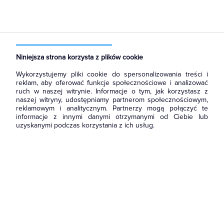
Strona główna
Produkty
Narzędzia i mierniki
Akcesoria i osprzęt narzędziowy
Koronki i otwornice
Niniejsza strona korzysta z plików cookie
Wykorzystujemy pliki cookie do spersonalizowania treści i
reklam, aby oferować funkcje społecznościowe i analizować
ruch w naszej witrynie. Informacje o tym, jak korzystasz z
naszej witryny, udostępniamy partnerom społecznościowym,
reklamowym i analitycznym. Partnerzy mogą połączyć te
informacje z innymi danymi otrzymanymi od Ciebie lub
uzyskanymi podczas korzystania z ich usług.