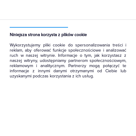
Strona główna
Produkty
Narzędzia i mierniki
Akcesoria i osprzęt narzędziowy
Koronki i otwornice
Niniejsza strona korzysta z plików cookie
Wykorzystujemy pliki cookie do spersonalizowania treści i
reklam, aby oferować funkcje społecznościowe i analizować
ruch w naszej witrynie. Informacje o tym, jak korzystasz z
naszej witryny, udostępniamy partnerom społecznościowym,
reklamowym i analitycznym. Partnerzy mogą połączyć te
informacje z innymi danymi otrzymanymi od Ciebie lub
uzyskanymi podczas korzystania z ich usług.