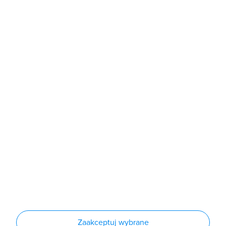
b2b@grodno.pl
poniedziałek - piątek: 7:00 - 16:00
Sklep
Produkty
Producenci
Nowości
Outlet
Informacje
Regulamin
Polityka prywatności
Regulamin usługi newsletter
Zakup urządzeń z czynnikiem chłodniczym
Warunki dostaw
Lista oddziałów
Konfiguratory
Zaakceptuj wybrane