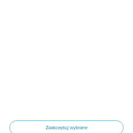
b2b@grodno.pl
poniedziałek - piątek: 7:00 - 16:00
Sklep
Produkty
Producenci
Nowości
Outlet
Informacje
Regulamin
Polityka prywatności
Regulamin usługi newsletter
Zakup urządzeń z czynnikiem chłodniczym
Warunki dostaw
Lista oddziałów
Konfiguratory
Zaakceptuj wybrane
Najczęściej zadawane pytania