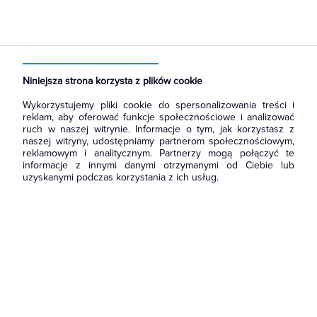
Strona główna
Produkty
Narzędzia i mierniki
Akcesoria i osprzęt narzędziowy
Koronki i otwornice
Niniejsza strona korzysta z plików cookie
Wykorzystujemy pliki cookie do spersonalizowania treści i
reklam, aby oferować funkcje społecznościowe i analizować
ruch w naszej witrynie. Informacje o tym, jak korzystasz z
naszej witryny, udostępniamy partnerom społecznościowym,
reklamowym i analitycznym. Partnerzy mogą połączyć te
informacje z innymi danymi otrzymanymi od Ciebie lub
uzyskanymi podczas korzystania z ich usług.