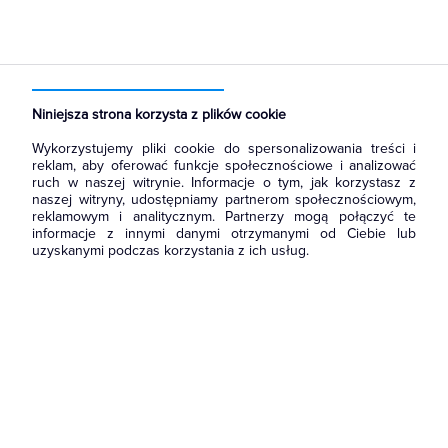
Strona główna
Produkty
Ochrona odgromowa
Ograniczniki przepięć
Ograniczniki przepięć klasy B+C
Niniejsza strona korzysta z plików cookie
Wykorzystujemy pliki cookie do spersonalizowania treści i
reklam, aby oferować funkcje społecznościowe i analizować
ruch w naszej witrynie. Informacje o tym, jak korzystasz z
naszej witryny, udostępniamy partnerom społecznościowym,
reklamowym i analitycznym. Partnerzy mogą połączyć te
informacje z innymi danymi otrzymanymi od Ciebie lub
uzyskanymi podczas korzystania z ich usług.