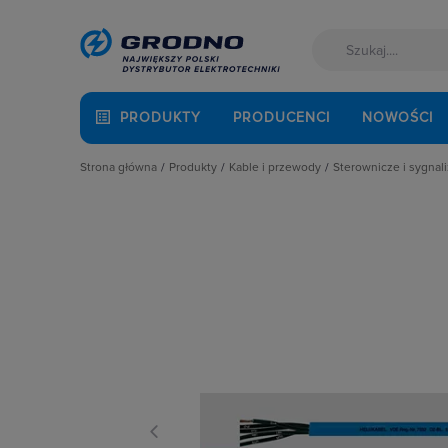
PRODUKTY
PRODUCENCI
NOWOŚCI
Strona główna
Produkty
Kable i przewody
Sterownicze i sygnal
Akcesoria montażowe
Do odbiorników ruchomych i przen
Kable falowniko
Aparatura i automatyka
Kable elektroenergetyczne
Kable sterownicz
Automatyka Budynkowa
Kable niepalne i bezhalogenowe
Przewody do auto
Baterie, akumulatory
Kable telekomunikacyjne
Przewody sterow
Fotowoltaika
Multimedialne
Kable i przewody
Przewody instalacyjne
Kuchnia i łazienka
Przewody solarne
Łączniki i gniazda
Sterownicze i sygnalizacyjne
Narzędzia i mierniki
Ochrona odgromowa
Odzież ochronna i BHP
Osprzęt siłowy, przenośny
Oświetlenie
Pompy ciepła
Prowadzenie kabli
Rozdzielnice i obudowy
Sieci zewnętrzne
Stacje ładowania