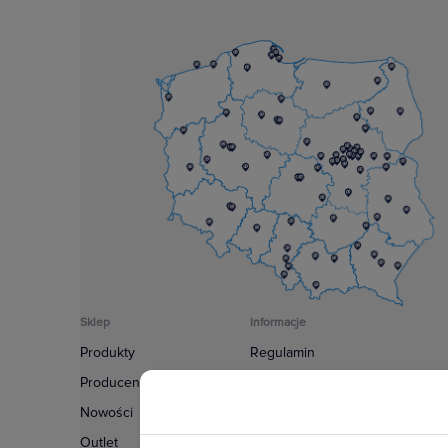
Sklep
Informacje
Produkty
Regulamin
Producenci
Polityka prywatności
Nowości
Regulamin usługi newsletter
Outlet
Zakup urządzeń z czynnikiem c