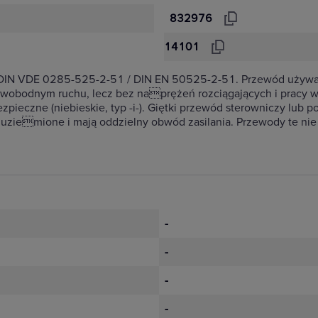
832976
14101
g DIN VDE 0285-525-2-51 / DIN EN 50525-2-51. Przewód używan
swobodnym ruchu, lecz bez naprężeń rozciągających i pracy 
ieczne (niebieskie, typ -i-). Giętki przewód sterowniczy lub
 uziemione i mają oddzielny obwód zasilania. Przewody te nie 
-
-
-
-