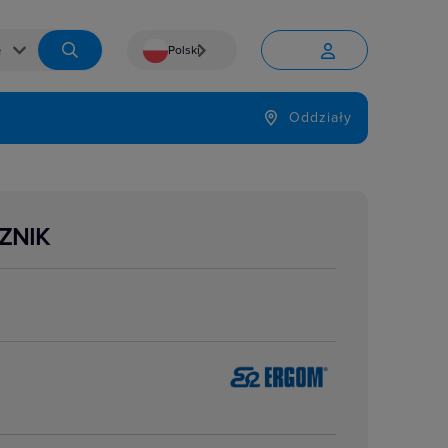
Polski


Język
Oddziały

ZNIK