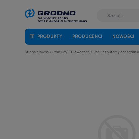
PRODUKTY
PRODUCENCI
NOWOŚCI
Strona główna
Produkty
Prowadzenie kabli
Systemy oznaczania 
Akcesoria montażowe
Dławnice kablowe i przepusty
Folie kablowe
Aparatura i automatyka
Kanały i listwy elektroinstalacyjne
Narzędzia do o
Automatyka Budynkowa
Kanały metalowe i trasy kablowe
Oznaczniki pr
Baterie, akumulatory
Osprzęt do linii napowietrznych
Fotowoltaika
Rury osłonowe, peszle, węże
Kable i przewody
Studnie kablowe
Łączniki i gniazda
Systemy instalacji podpodłogowych
Narzędzia i mierniki
Systemy oznaczania kabli
Ochrona odgromowa
Systemy przeciwpożarowe
Odzież ochronna i BHP
Osprzęt siłowy, przenośny
Oświetlenie
Pompy ciepła
Prowadzenie kabli
Rozdzielnice i obudowy
Sieci zewnętrzne
Stacje ładowania
Systemy bezpieczeństwa