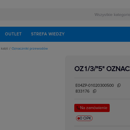
OUTLET
STREFA WIEDZY
kabli
Oznaczniki przewodów
znaczników
zewodów
OZ1/3/"5" OZNAC
E04ZP-01020300500
833176
Na zamówienie
0 OPK