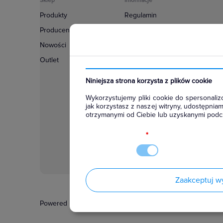
Sklep
Informacje
Produkty
Regulamin
Producenci
Polityka prywatności
Nowości
Regulamin usługi newsletter
Outlet
Zakup urządzeń z czynnikiem c
Warunki dostaw
Niniejsza strona korzysta z plików cookie
Lista oddziałów
Wykorzystujemy pliki cookie do spersonalizo
Konfiguratory
jak korzystasz z naszej witryny, udostępni
otrzymanymi od Ciebie lub uzyskanymi podcz
Najczęściej zadawane pytania
RODO
*
Zaakceptuj w
Powered by
Certusoft