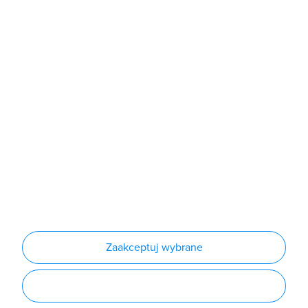
Sklep
Produkty
Producenci
Nowości
Outlet
Informacje
Regulamin
Polityka prywatności
Regulamin usługi newsletter
Zakup urządzeń z czynnikiem chłodniczym
Warunki dostaw
Lista oddziałów
Konfiguratory
Zaakceptuj wybrane
Najczęściej zadawane pytania
RODO