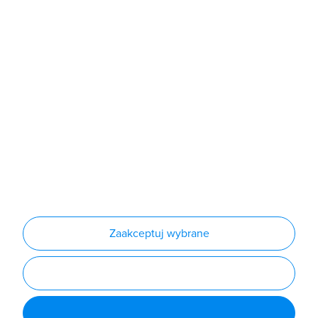
Sklep
Produkty
Producenci
Nowości
Outlet
Informacje
Regulamin
Polityka prywatności
Regulamin usługi newsletter
Zakup urządzeń z czynnikiem chłodniczym
Warunki dostaw
Lista oddziałów
Konfiguratory
Zaakceptuj wybrane
Najczęściej zadawane pytania
RODO